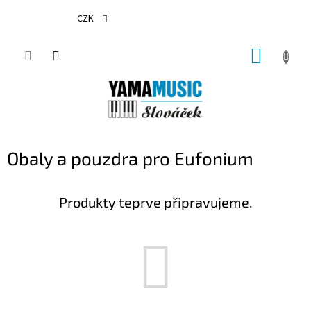
Přejít
na
CZK
obsah
NÁKUP
KOŠÍK
Obaly a pouzdra pro Eufonium
Produkty teprve připravujeme.