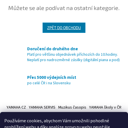
Můžete se ale podívat na ostatní kategorie.
ZPĚT DO OBCHODU
Doručení do druhého dne
Platí pro většinu objednávek příchozích do 10.hodiny.
Neplatí pro nadrozměrné zásilky (digitální piana a pod)
Přes 5000 výdejních míst
po celé ČR i na Slovensku
Z
á
YAMAHA CZ
YAMAHA SERVIS
Muzikus časopis
YAMAHA školy v ČR
p
a
Používáme cookies, abychom Vám umožnili pohodlné
t
prohlížení webu a díky analýze provozu webu neustále