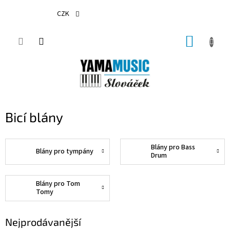
Přejít
na
CZK
obsah
NÁKUP
KOŠÍK
Bicí blány
Blány pro Bass
Blány pro tympány
Drum
Blány pro Tom
Tomy
Nejprodávanější