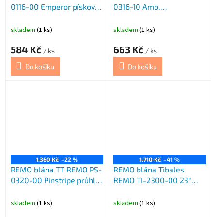
0116-00 Emperor písková
0316-10 Amb.
16"
průhl.čer.stř.
skladem
(1 ks)
skladem
(1 ks)
584 Kč
663 Kč
/ ks
/ ks
Do košíku
Do košíku
1.360 Kč
–22 %
1.710 Kč
–41 %
REMO blána TT REMO PS-
REMO blána Tibales
0320-00 Pinstripe průhl.
REMO TI-2300-00 23"
20
mléčná
skladem
(1 ks)
skladem
(1 ks)