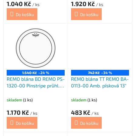
1.040 Kč
1.920 Kč
/ ks
/ ks
Do košíku
Do košíku
1.540 Kč
–24 %
742 Kč
–34 %
REMO blána BD REMO PS-
REMO blána TT REMO BA-
1320-00 Pinstripe průhl.
0113-00 Amb. písková 13"
20
skladem
(1 ks)
skladem
(1 ks)
1.170 Kč
483 Kč
/ ks
/ ks
Do košíku
Do košíku