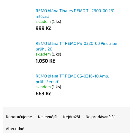
REMO blána Tibales REMO TI-2300-00 23"
mléčná
skladem
(1 ks)
999 Kč
REMO blána TT REMO PS-0320-00 Pinstripe
průhl. 20
skladem
(1 ks)
1.050 Kč
REMO blána TT REMO CS-0316-10 Amb.
průhl.čer.stř.
skladem
(1 ks)
663 Kč
Ř
a
Doporučujeme
Nejlevnější
Nejdražší
Nejprodávanější
z
e
Abecedně