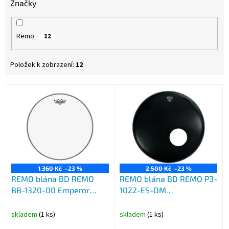
Značky
Remo
12
Položek k zobrazení:
12
V
ý
p
i
s
p
r
o
1.360 Kč
–23 %
2.500 Kč
–23 %
REMO blána BD REMO
REMO blána BD REMO P3-
d
BB-1320-00 Emperor
1022-ES-DM
u
průhl. 20"
PWRSTROKE3 22"
k
t
skladem
(1 ks)
skladem
(1 ks)
ů