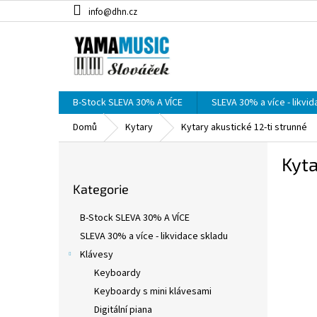
Přejít
info@dhn.cz
na
obsah
B-Stock SLEVA 30% A VÍCE
SLEVA 30% a více - likvi
Domů
Kytary
Kytary akustické 12-ti strunné
P
Kyta
o
Přeskočit
s
Kategorie
kategorie
t
r
B-Stock SLEVA 30% A VÍCE
a
SLEVA 30% a více - likvidace skladu
n
Klávesy
n
í
Keyboardy
p
Keyboardy s mini klávesami
a
Digitální piana