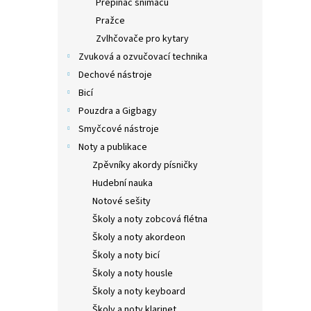
Přepínač snímačů
Pražce
Zvlhčovače pro kytary
Zvuková a ozvučovací technika
Dechové nástroje
Bicí
Pouzdra a Gigbagy
Smyčcové nástroje
Noty a publikace
Zpěvníky akordy písničky
Hudební nauka
Notové sešity
Školy a noty zobcová flétna
Školy a noty akordeon
Školy a noty bicí
Školy a noty housle
Školy a noty keyboard
Školy a noty klarinet