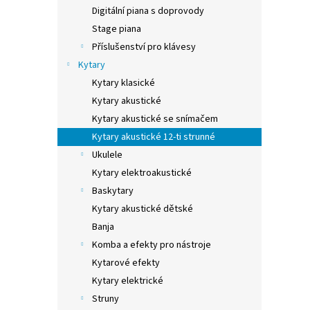
n
Digitální piana s doprovody
e
Stage piana
l
Příslušenství pro klávesy
Kytary
Kytary klasické
Kytary akustické
Kytary akustické se snímačem
Kytary akustické 12-ti strunné
Ukulele
Kytary elektroakustické
Baskytary
Kytary akustické dětské
Banja
Komba a efekty pro nástroje
Kytarové efekty
Kytary elektrické
Struny