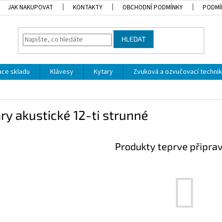
JAK NAKUPOVAT
KONTAKTY
OBCHODNÍ PODMÍNKY
PODMÍ
HLEDAT
dace skladu
Klávesy
Kytary
Zvuková a ozvučovací techni
ry akustické 12-ti strunné
Produkty teprve připra