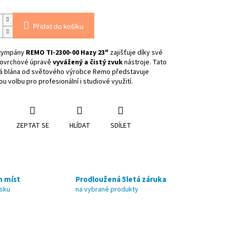
Přidat do košíku
 tympány
REMO TI-2300-00 Hazy 23"
zajišťuje díky své
ovrchové úpravě
vyvážený a čistý zvuk
nástroje. Tato
á blána od světového výrobce Remo představuje
ou volbu pro profesionální i studiové využití.
ZEPTAT SE
HLÍDAT
SDÍLET
h míst
Prodloužená 5letá záruka
nsku
na vybrané produkty