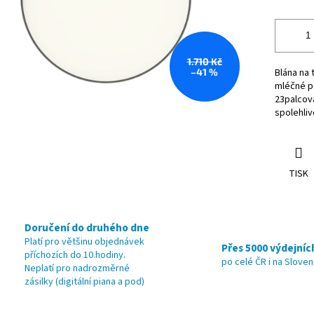
1.710 Kč
–41 %
Blána na
mléčné p
23palcov
spolehliv
TISK
Doručení do druhého dne
Platí pro většinu objednávek
Přes 5000 výdejníc
příchozích do 10.hodiny.
po celé ČR i na Slove
Neplatí pro nadrozměrné
zásilky (digitální piana a pod)