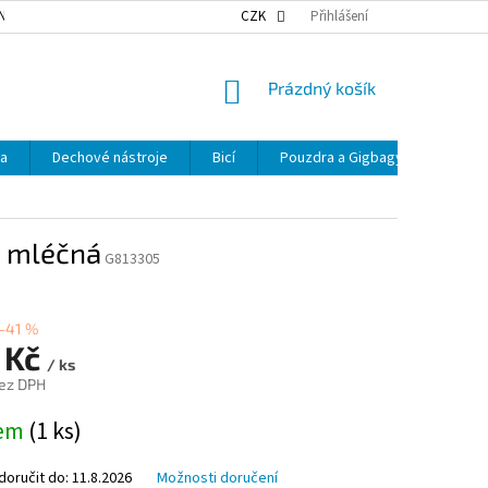
NKY OCHRANY OSOBNÍCH ÚDAJŮ
NAŠE DOPRAVA
CZK
Přihlášení
VÝDEJNÍ MÍSTA
NÁKUPNÍ
Prázdný košík
KOŠÍK
ka
Dechové nástroje
Bicí
Pouzdra a Gigbagy
Smyčc
" mléčná
G813305
–41 %
 Kč
/ ks
ez DPH
dem
(1 ks)
oručit do:
11.8.2026
Možnosti doručení