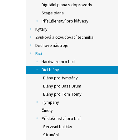
n
Digitální piana s doprovody
e
Stage piana
l
Příslušenství pro klávesy
Kytary
Zvuková a ozvučovací technika
Dechové nástroje
Bicí
Hardware pro bicí
Bicí blány
Blány pro tympány
Blány pro Bass Drum
Blány pro Tom Tomy
Tympány
Činely
Příslušenství pro bicí
Servisní balíčky
Strunění