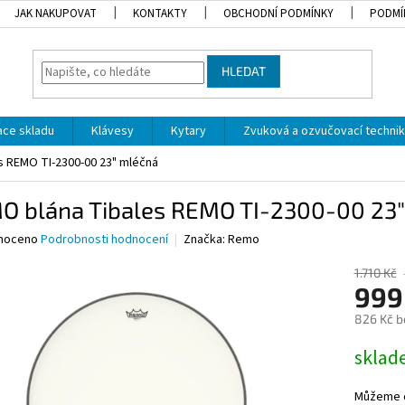
JAK NAKUPOVAT
KONTAKTY
OBCHODNÍ PODMÍNKY
PODMÍ
HLEDAT
dace skladu
Klávesy
Kytary
Zvuková a ozvučovací techni
s REMO TI-2300-00 23" mléčná
O blána Tibales REMO TI-2300-00 23
né
noceno
Podrobnosti hodnocení
Značka:
Remo
ní
u
1.710 Kč
999
826 Kč b
Měrná
skla
ek.
cena:
Můžeme d