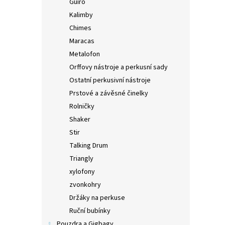
Guiro
Kalimby
Chimes
Maracas
Metalofon
Orffovy nástroje a perkusní sady
Ostatní perkusivní nástroje
Prstové a závěsné činelky
Rolničky
Shaker
Stir
Talking Drum
Triangly
xylofony
zvonkohry
Držáky na perkuse
Ruční bubínky
Pouzdra a Gigbagy