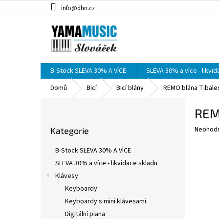
Přejít
info@dhn.cz
na
obsah
B-Stock SLEVA 30% A VÍCE
SLEVA 30% a více - likvi
Domů
Bicí
Bicí blány
REMO blána Tibale
P
REM
o
Přeskočit
s
Průměr
Neohod
Kategorie
kategorie
t
hodnoce
r
produkt
B-Stock SLEVA 30% A VÍCE
a
je
SLEVA 30% a více - likvidace skladu
0,0
n
z
Klávesy
n
5
í
Keyboardy
hvězdič
p
Keyboardy s mini klávesami
a
Digitální piana