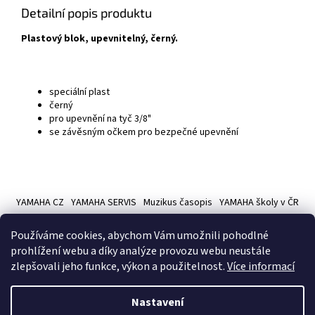
Detailní popis produktu
Plastový blok, upevnitelný, černý.
speciální plast
černý
pro upevnění na tyč 3/8"
se závěsným očkem pro bezpečné upevnění
Z
á
YAMAHA CZ
YAMAHA SERVIS
Muzikus časopis
YAMAHA školy v ČR
p
a
Používáme cookies, abychom Vám umožnili pohodlné
t
prohlížení webu a díky analýze provozu webu neustále
í
zlepšovali jeho funkce, výkon a použitelnost.
Více informací
Vytvořil Shoptet
Nastavení