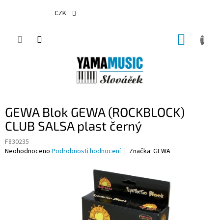
Přejít
na
CZK
obsah
NÁKUP
KOŠÍK
GEWA Blok GEWA (ROCKBLOCK)
CLUB SALSA plast černý
F830235
Průměrné
Neohodnoceno
Podrobnosti hodnocení
Značka:
GEWA
hodnocení
produktu
je
0,0
z
5
hvězdiček.