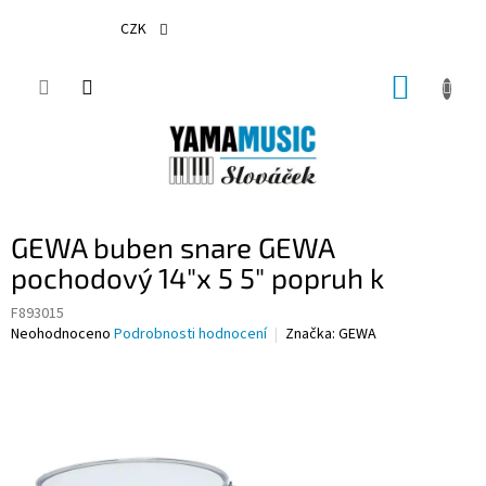
Přejít
na
CZK
obsah
NÁKUP
KOŠÍK
GEWA buben snare GEWA
pochodový 14"x 5 5" popruh k
F893015
Průměrné
Neohodnoceno
Podrobnosti hodnocení
Značka:
GEWA
hodnocení
produktu
je
0,0
z
5
hvězdiček.