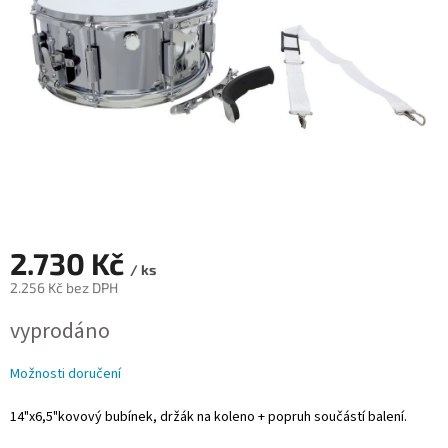
2.730 Kč
/ ks
2.256 Kč bez DPH
Měrná
vyprodáno
cena:
Možnosti doručení
14"x6,5"kovový bubínek, držák na koleno + popruh součástí balení.