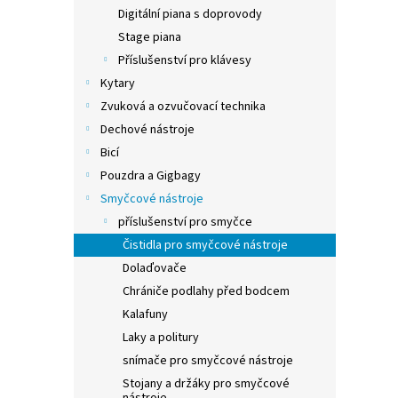
n
Digitální piana s doprovody
e
Stage piana
l
Příslušenství pro klávesy
Kytary
Zvuková a ozvučovací technika
Dechové nástroje
Bicí
Pouzdra a Gigbagy
Smyčcové nástroje
příslušenství pro smyčce
Čistidla pro smyčcové nástroje
Dolaďovače
Chrániče podlahy před bodcem
Kalafuny
Laky a politury
snímače pro smyčcové nástroje
Stojany a držáky pro smyčcové