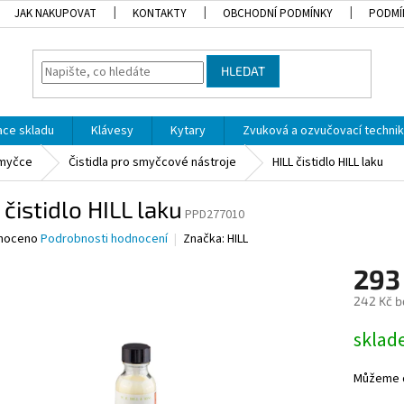
JAK NAKUPOVAT
KONTAKTY
OBCHODNÍ PODMÍNKY
PODMÍ
HLEDAT
dace skladu
Klávesy
Kytary
Zvuková a ozvučovací techni
smyčce
Čistidla pro smyčcové nástroje
HILL čistidlo HILL laku
 čistidlo HILL laku
PPD277010
né
noceno
Podrobnosti hodnocení
Značka:
HILL
ní
293
u
242 Kč b
Měrná
skla
cena:
ek.
Můžeme d