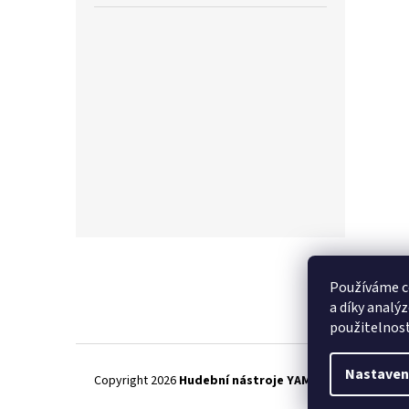
Z
á
p
Používáme c
a
a díky analý
t
použitelnos
í
Nastaven
Copyright 2026
Hudební nástroje YAMAMUSIC
. Všechna