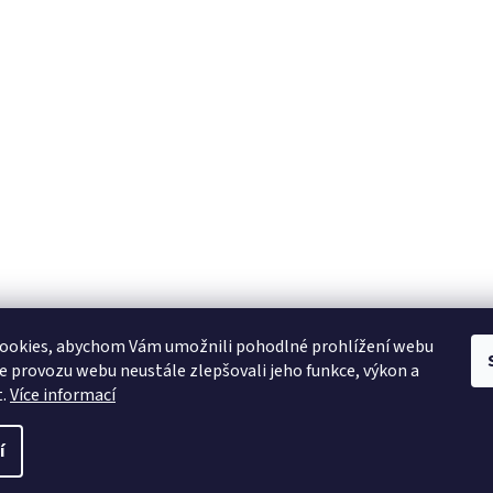
YAMAHA CZ
YAMAHA SERVIS
Muzikus časopis
YAMAHA školy v ČR
ookies, abychom Vám umožnili pohodlné prohlížení webu
ze provozu webu neustále zlepšovali jeho funkce, výkon a
t.
Více informací
í
 práva vyhrazena.