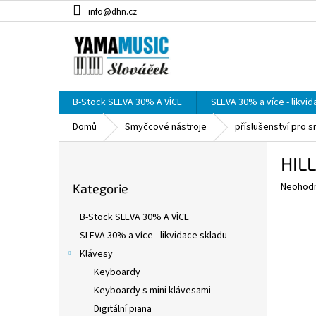
Přejít
info@dhn.cz
na
obsah
B-Stock SLEVA 30% A VÍCE
SLEVA 30% a více - likvi
Domů
Smyčcové nástroje
příslušenství pro 
P
HILL
o
Přeskočit
s
Průměr
Neohod
Kategorie
kategorie
t
hodnoce
r
produkt
B-Stock SLEVA 30% A VÍCE
a
je
SLEVA 30% a více - likvidace skladu
0,0
n
z
Klávesy
n
5
í
Keyboardy
hvězdič
p
Keyboardy s mini klávesami
a
Digitální piana