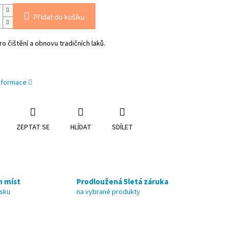
Přidat do košíku
o čištění a obnovu tradičních laků.
informace
ZEPTAT SE
HLÍDAT
SDÍLET
h míst
Prodloužená 5letá záruka
nsku
na vybrané produkty