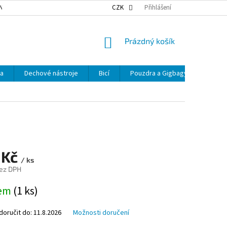
NKY OCHRANY OSOBNÍCH ÚDAJŮ
NAŠE DOPRAVA
CZK
Přihlášení
VÝDEJNÍ MÍSTA
NÁKUPNÍ
Prázdný košík
KOŠÍK
ka
Dechové nástroje
Bicí
Pouzdra a Gigbagy
Smyčc
 Kč
/ ks
ez DPH
dem
(1 ks)
oručit do:
11.8.2026
Možnosti doručení