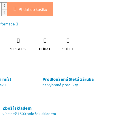
Přidat do košíku
informace
ZEPTAT SE
HLÍDAT
SDÍLET
h míst
Prodloužená 5letá záruka
nsku
na vybrané produkty
Zboží skladem
více než 1500 položek skladem