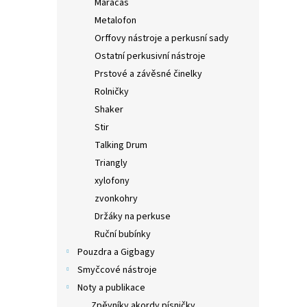
Maracas
Metalofon
Orffovy nástroje a perkusní sady
Ostatní perkusivní nástroje
Prstové a závěsné činelky
Rolničky
Shaker
Stir
Talking Drum
Triangly
xylofony
zvonkohry
Držáky na perkuse
Ruční bubínky
Pouzdra a Gigbagy
Smyčcové nástroje
Noty a publikace
Zpěvníky akordy písničky