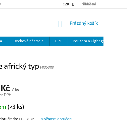
NKY OCHRANY OSOBNÍCH ÚDAJŮ
NAŠE DOPRAVA
CZK
Přihlášení
VÝDEJNÍ MÍSTA
NÁKUPNÍ
Prázdný košík
KOŠÍK
ka
Dechové nástroje
Bicí
Pouzdra a Gigbagy
Smyčc
africký typ
F835308
 Kč
/ ks
ez DPH
dem
(>3 ks)
oručit do:
11.8.2026
Možnosti doručení