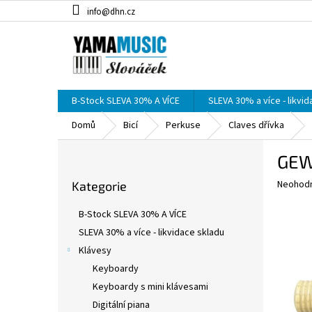
Přejít
info@dhn.cz
na
obsah
B-Stock SLEVA 30% A VÍCE
SLEVA 30% a více - likvi
Domů
Bicí
Perkuse
Claves dřívka
P
GEW
o
Přeskočit
s
Průměr
Neohod
Kategorie
kategorie
t
hodnoce
r
produkt
B-Stock SLEVA 30% A VÍCE
a
je
SLEVA 30% a více - likvidace skladu
0,0
n
z
Klávesy
n
5
í
Keyboardy
hvězdič
p
Keyboardy s mini klávesami
a
Digitální piana