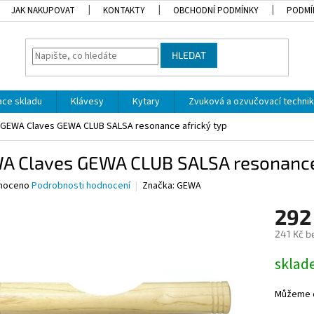
JAK NAKUPOVAT
KONTAKTY
OBCHODNÍ PODMÍNKY
PODMÍ
HLEDAT
dace skladu
Klávesy
Kytary
Zvuková a ozvučovací techni
GEWA Claves GEWA CLUB SALSA resonance africký typ
A Claves GEWA CLUB SALSA resonance 
né
noceno
Podrobnosti hodnocení
Značka:
GEWA
ní
292
u
241 Kč b
Měrná
skla
cena:
ek.
Můžeme d