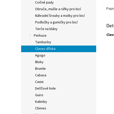
Cvičné pady
Popi
Obruče, mušle a ráfky pro bicí
Náhradní šrouby a matky pro bicí
Podložky a gumičky pro bicí
Det
Terče na blány
Clav
Perkuse
Tamburíny
Claves dřívka
Agogo
Bloky
Brumle
Cabasa
Caxixi
Dešťové hole
Guiro
Kalimby
Chimes