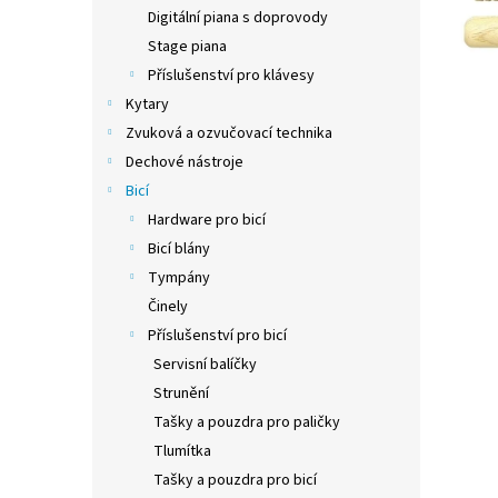
n
Digitální piana s doprovody
e
Stage piana
l
Příslušenství pro klávesy
Kytary
Zvuková a ozvučovací technika
Dechové nástroje
Bicí
Hardware pro bicí
Bicí blány
Tympány
Činely
Příslušenství pro bicí
Servisní balíčky
Strunění
Tašky a pouzdra pro paličky
Tlumítka
Tašky a pouzdra pro bicí