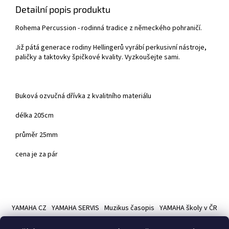
Detailní popis produktu
Rohema Percussion - rodinná tradice z německého pohraničí.
Již pátá generace rodiny Hellingerů vyrábí perkusivní nástroje,
paličky a taktovky špičkové kvality. Vyzkoušejte sami.
Buková ozvučná dřívka z kvalitního materiálu
délka 205cm
průměr 25mm
cena je za pár
Z
á
YAMAHA CZ
YAMAHA SERVIS
Muzikus časopis
YAMAHA školy v ČR
p
a