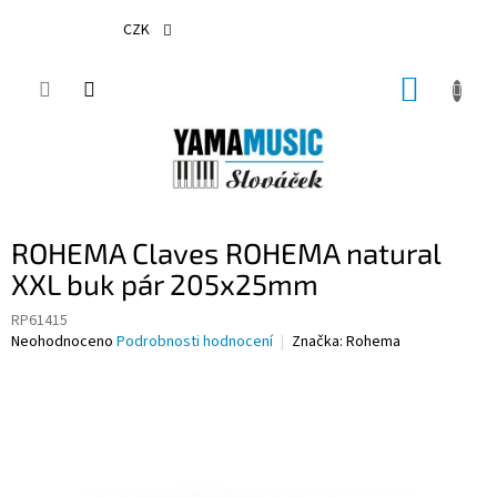
Přejít
na
CZK
obsah
NÁKUP
KOŠÍK
ROHEMA Claves ROHEMA natural
XXL buk pár 205x25mm
RP61415
Průměrné
Neohodnoceno
Podrobnosti hodnocení
Značka:
Rohema
hodnocení
produktu
je
0,0
z
5
hvězdiček.