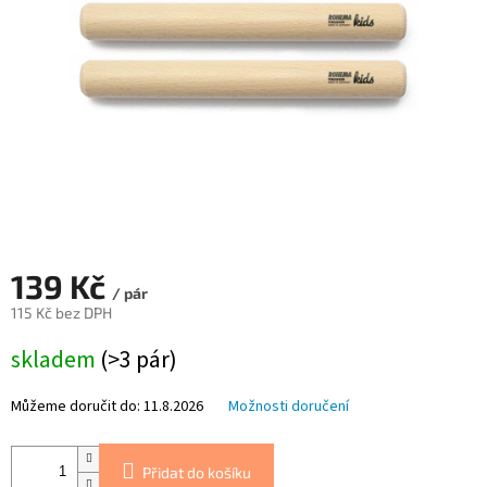
139 Kč
/ pár
115 Kč bez DPH
Měrná
skladem
(>3 pár)
cena:
Můžeme doručit do:
11.8.2026
Možnosti doručení
Přidat do košíku