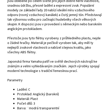
jsou oblíbené po celém světě pro jejich dobré herní vlastnosti,
snadnou údržbu, přesné ladění a expresivní zvuk. Populární
modely ze základní řady 20 nabízí ideální míru vzduchového
odporu (rovný vzduchový kanálek) a čistý jemný tón. Představují
tak výbornou volbu pro začínající hudebníky všech věkových
skupin. K dispozici jsou v provedení s německým nebo barokním
anglickým prstokladem.
Přestože jsou tyto flétny vyrobeny z průhledného plastu, nejde
o žádné hračky. Materiál je pečlivě vyroben tak, aby měl ty
nejlepší zvukové vlastnosti a nabízel stejnou kvalitu, jako
všechny ABS flétny.
Japonská firma Yamaha patří ve světě dechových nástrojů ke
známým a velmi vyhledávaným značkám. Jejich výrobky spojují
moderní technologie s tradiční řemeslnou prací.
Parametry
Ladění: C
Prstoklad: Anglický (barokní)
Materiál: Plast
Počet dílů: 3
Barva: ¨modrá transparentní