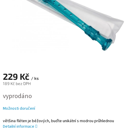
229 Kč
/ ks
189 Kč bez DPH
Měrná
vyprodáno
cena:
Možnosti doručení
většina fléten je béžových, buďte unikátní s modrou průhlednou
Detailní informace