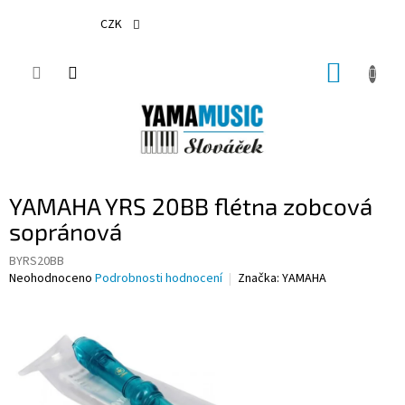
Přejít
na
CZK
obsah
NÁKUP
KOŠÍK
YAMAHA YRS 20BB flétna zobcová
sopránová
BYRS20BB
Průměrné
Neohodnoceno
Podrobnosti hodnocení
Značka:
YAMAHA
hodnocení
produktu
je
0,0
z
5
hvězdiček.