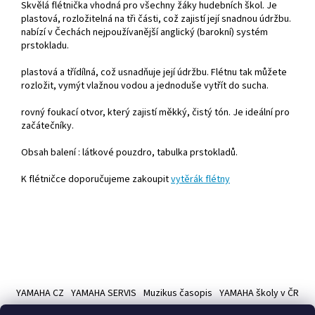
Skvělá flétnička vhodná pro všechny žáky hudebních škol. Je
plastová, rozložitelná na tři části, což zajistí její snadnou údržbu.
nabízí v Čechách nejpoužívanější anglický (barokní) systém
prstokladu.
plastová a třídílná, což usnadňuje její údržbu. Flétnu tak můžete
rozložit, vymýt vlažnou vodou a jednoduše vytřít do sucha.
rovný foukací otvor, který zajistí měkký, čistý tón. Je ideální pro
začátečníky.
Obsah balení : látkové pouzdro, tabulka prstokladů.
K flétničce doporučujeme zakoupit
vytěrák flétny
Z
á
YAMAHA CZ
YAMAHA SERVIS
Muzikus časopis
YAMAHA školy v ČR
p