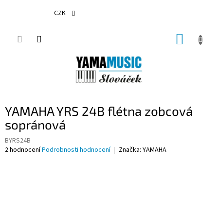
Přejít
na
CZK
obsah
NÁKUP
KOŠÍK
YAMAHA YRS 24B flétna zobcová
sopránová
BYRS24B
Průměrné
2 hodnocení
Podrobnosti hodnocení
Značka:
YAMAHA
hodnocení
produktu
je
2,0
z
5
hvězdiček.