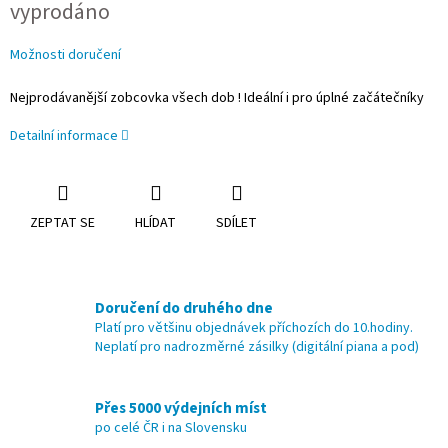
vyprodáno
cena:
Možnosti doručení
Nejprodávanější zobcovka všech dob ! Ideální i pro úplné začátečníky
Detailní informace
ZEPTAT SE
HLÍDAT
SDÍLET
Doručení do druhého dne
Platí pro většinu objednávek příchozích do 10.hodiny.
Neplatí pro nadrozměrné zásilky (digitální piana a pod)
Přes 5000 výdejních míst
po celé ČR i na Slovensku