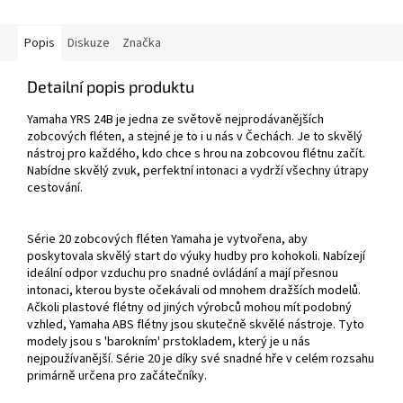
Popis
Diskuze
Značka
Detailní popis produktu
Yamaha YRS 24B je jedna ze světově nejprodávanějších
zobcových fléten, a stejné je to i u nás v Čechách. Je to skvělý
nástroj pro každého, kdo chce s hrou na zobcovou flétnu začít.
Nabídne skvělý zvuk, perfektní intonaci a vydrží všechny útrapy
cestování.
Série 20 zobcových fléten Yamaha je vytvořena, aby
poskytovala skvělý start do výuky hudby pro kohokoli. Nabízejí
ideální odpor vzduchu pro snadné ovládání a mají přesnou
intonaci, kterou byste očekávali od mnohem dražších modelů.
Ačkoli plastové flétny od jiných výrobců mohou mít podobný
vzhled, Yamaha ABS flétny jsou skutečně skvělé nástroje. Tyto
modely jsou s 'barokním' prstokladem, který je u nás
nejpoužívanější. Série 20 je díky své snadné hře v celém rozsahu
primárně určena pro začátečníky.