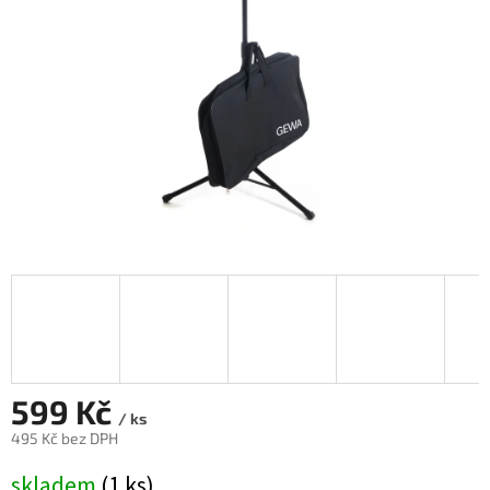
599 Kč
/ ks
495 Kč bez DPH
Měrná
skladem
(1 ks)
cena: