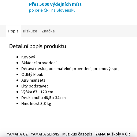
Přes 5000 výdejních míst
po celé ČR i na Slovensku
Popis
Diskuze
Značka
Detailní popis produktu
Kovový
Skládací provedení
Děravá deska, odnimatelné provedení, prizmový spoj
Odlitý kloub
ABS manžeta
Litý podstavec
Výška 67 - 120 cm
Deska pultu 48,5 x 34 cm
Hmotnost 3,8 kg
Z
á
YAMAHA CZ
YAMAHA SERVIS
Muzikus časopis
YAMAHA školy v ČR