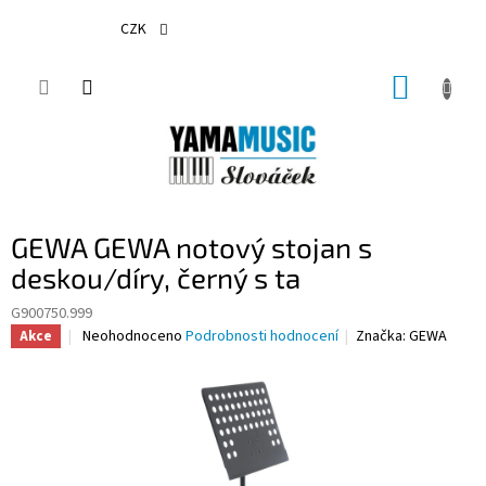
Přejít
na
CZK
obsah
NÁKUP
KOŠÍK
GEWA GEWA notový stojan s
deskou/díry, černý s ta
G900750.999
Průměrné
Neohodnoceno
Podrobnosti hodnocení
Značka:
GEWA
Akce
hodnocení
produktu
je
0,0
z
5
hvězdiček.