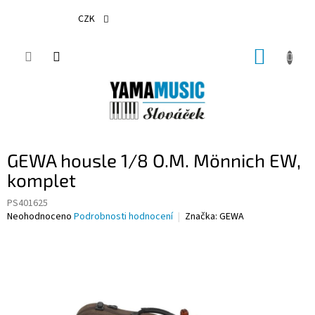
Přejít
na
CZK
obsah
NÁKUP
KOŠÍK
GEWA housle 1/8 O.M. Mönnich EW,
komplet
PS401625
Průměrné
Neohodnoceno
Podrobnosti hodnocení
Značka:
GEWA
hodnocení
produktu
je
0,0
z
5
hvězdiček.