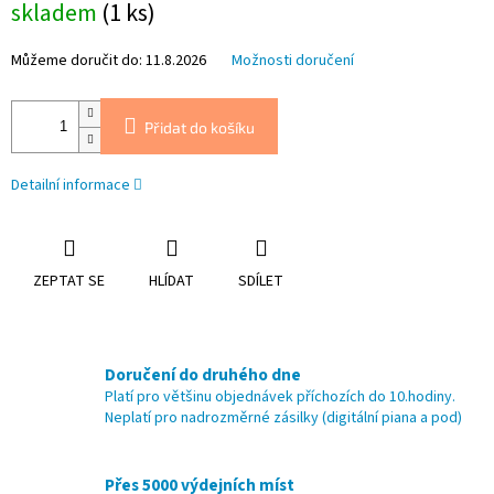
skladem
(1 ks)
cena:
Můžeme doručit do:
11.8.2026
Možnosti doručení
Přidat do košíku
Detailní informace
ZEPTAT SE
HLÍDAT
SDÍLET
Doručení do druhého dne
Platí pro většinu objednávek příchozích do 10.hodiny.
Neplatí pro nadrozměrné zásilky (digitální piana a pod)
Přes 5000 výdejních míst