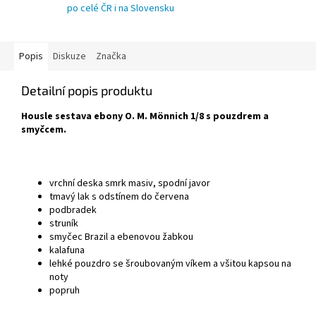
po celé ČR i na Slovensku
Popis
Diskuze
Značka
Detailní popis produktu
Housle sestava ebony
O. M. Mönnich
1
/8
s pouzdrem a
smyčcem.
vrchní deska smrk masiv, spodní javor
tmavý lak s odstínem do červena
podbradek
struník
smyčec Brazil a ebenovou žabkou
kalafuna
lehké pouzdro se šroubovaným víkem a všitou kapsou na
noty
popruh