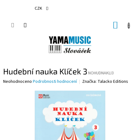
Přejít
na
CZK
obsah
NÁKUP
KOŠÍK
Hudební nauka Klíček 3
NOHUDNAKLI3
Průměrné
Neohodnoceno
Podrobnosti hodnocení
Značka:
Talacko Editions
hodnocení
produktu
je
0,0
z
5
hvězdiček.