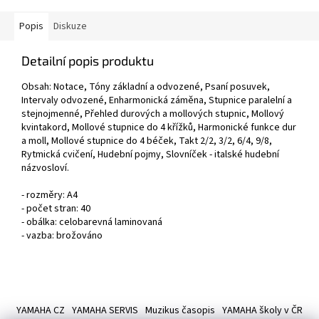
Popis
Diskuze
Detailní popis produktu
Obsah: Notace, Tóny základní a odvozené, Psaní posuvek,
Intervaly odvozené, Enharmonická záměna, Stupnice paralelní a
stejnojmenné, Přehled durových a mollových stupnic, Mollový
kvintakord, Mollové stupnice do 4 křížků, Harmonické funkce dur
a moll, Mollové stupnice do 4 béček, Takt 2/2, 3/2, 6/4, 9/8,
Rytmická cvičení, Hudební pojmy, Slovníček - italské hudební
názvosloví.
- rozměry: A4
- počet stran: 40
- obálka: celobarevná laminovaná
- vazba: brožováno
Z
á
YAMAHA CZ
YAMAHA SERVIS
Muzikus časopis
YAMAHA školy v ČR