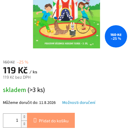
160 Kč
–25 %
160 Kč
–25 %
119 Kč
/ ks
119 Kč bez DPH
Měrná
skladem
(>3 ks)
cena:
Můžeme doručit do:
11.8.2026
Možnosti doručení
Přidat do košíku