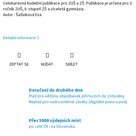
Celobarevná hudební publikace pro ZUŠ a ZŠ. Publikace je určena pro 3.
ročník ZUŠ, II. stupeň ZŠ a víceletá gymnázia.
Autor : Šašinková Eva
Detailní informace
ZEPTAT SE
HLÍDAT
SDÍLET
Doručení do druhého dne
Platí pro většinu objednávek příchozích do 10.hodiny.
Neplatí pro nadrozměrné zásilky (digitální piana a pod)
Přes 5000 výdejních míst
po celé ČR i na Slovensku