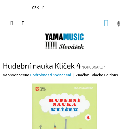
Přejít
na
CZK
obsah
NÁKUP
KOŠÍK
Hudební nauka Klíček 4
NOHUDNAKLI4
Průměrné
Neohodnoceno
Podrobnosti hodnocení
Značka:
Talacko Editions
hodnocení
produktu
je
0,0
z
5
hvězdiček.