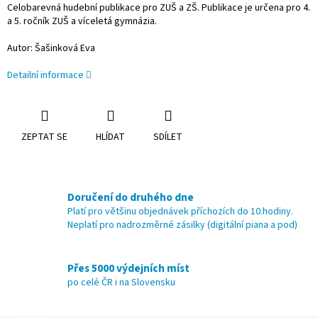
Celobarevná hudební publikace pro ZUŠ a ZŠ. Publikace je určena pro 4.
a 5. ročník ZUŠ a víceletá gymnázia.
Autor: Šašinková Eva
Detailní informace
ZEPTAT SE
HLÍDAT
SDÍLET
Doručení do druhého dne
Platí pro většinu objednávek příchozích do 10.hodiny.
Neplatí pro nadrozměrné zásilky (digitální piana a pod)
Přes 5000 výdejních míst
po celé ČR i na Slovensku