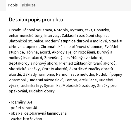
Popis
Diskuze
Detailní popis produktu
Obsah: Tónová soustava, Notopis, Rytmus, takt, Posuvky,
enharmonické tóny, Intervaly, Základní rozdělení stupnic,
Diatonické stupnice, Moderní stupnice durové a mollové, Staré =
církevní stupnice, Chromatická a celotónová stupnice, Zvláštní
stupnice, Tónina, akord, Akordy a jejich rozdělení, Durový a
mollový kvintakord, Zmenšený a zvětšený kvintakord,
Septakordy a nónový akord, Přehled základních tvarů akordů,
Akordické značky, Obraty akordů, Akordické značky obratů
akordů, Základy harmonie, Harmonizace melodie, Hudební pojmy
v harmonii, Hudební názvosloví, Tempo, Artikulace, Hudební
výraz, technika hry, Dynamika, Melodické ozdoby, Značky pro
opakování, Hudební obory.
- rozměry: A4
- počet stran: 48
- obálka: celobarevná laminovaná
- vazba: brožováno