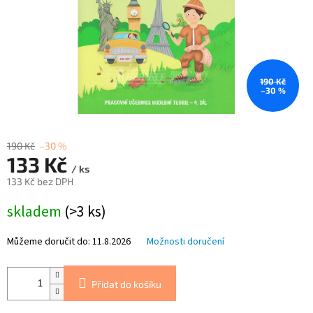
190 Kč
–30 %
190 Kč
–30 %
133 Kč
/ ks
133 Kč bez DPH
Měrná
skladem
(>3 ks)
cena:
Můžeme doručit do:
11.8.2026
Možnosti doručení
Přidat do košíku