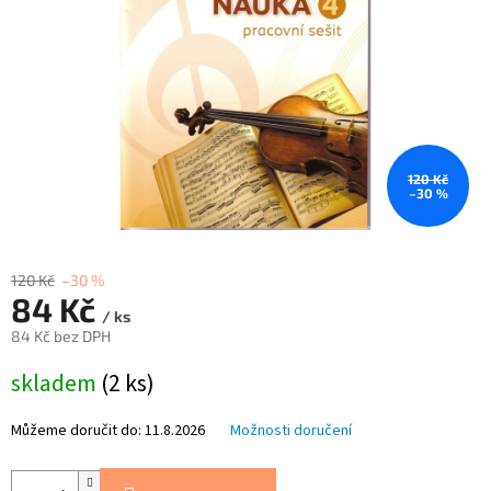
120 Kč
–30 %
120 Kč
–30 %
84 Kč
/ ks
84 Kč bez DPH
Měrná
skladem
(2 ks)
cena:
Můžeme doručit do:
11.8.2026
Možnosti doručení