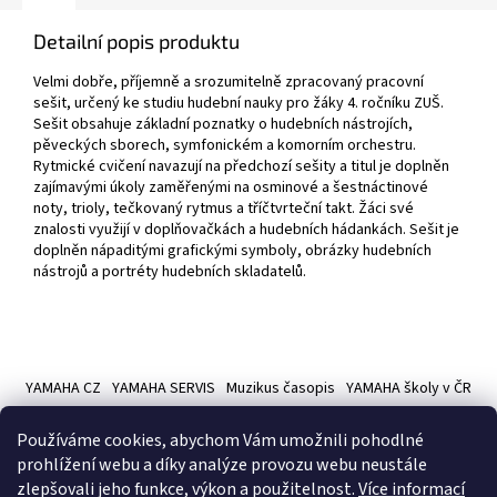
Detailní popis produktu
Velmi dobře, příjemně a srozumitelně zpracovaný pracovní
sešit, určený ke studiu hudební nauky pro žáky 4. ročníku ZUŠ.
Sešit obsahuje základní poznatky o hudebních nástrojích,
pěveckých sborech, symfonickém a komorním orchestru.
Rytmické cvičení navazují na předchozí sešity a titul je doplněn
zajímavými úkoly zaměřenými na osminové a šestnáctinové
noty, trioly, tečkovaný rytmus a tříčtvrteční takt. Žáci své
znalosti využijí v doplňovačkách a hudebních hádankách. Sešit je
doplněn nápaditými grafickými symboly, obrázky hudebních
nástrojů a portréty hudebních skladatelů.
Z
á
YAMAHA CZ
YAMAHA SERVIS
Muzikus časopis
YAMAHA školy v ČR
p
a
Používáme cookies, abychom Vám umožnili pohodlné
t
prohlížení webu a díky analýze provozu webu neustále
í
zlepšovali jeho funkce, výkon a použitelnost.
Více informací