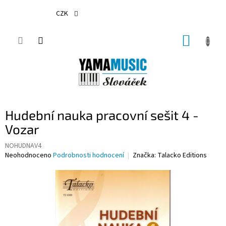
Přejít
na
CZK
obsah
NÁKUP
KOŠÍK
Hudební nauka pracovní sešit 4 -
Vozar
NOHUDNAV4
Průměrné
Neohodnoceno
Podrobnosti hodnocení
Značka:
Talacko Editions
hodnocení
produktu
je
0,0
z
5
hvězdiček.