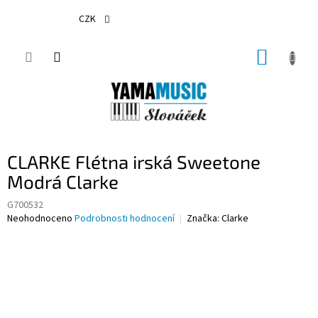
Přejít
na
CZK
obsah
NÁKUP
KOŠÍK
CLARKE Flétna irská Sweetone
Modrá Clarke
G700532
Průměrné
Neohodnoceno
Podrobnosti hodnocení
Značka:
Clarke
hodnocení
produktu
je
0,0
z
5
hvězdiček.