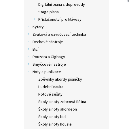
n
Digitální piana s doprovody
e
Stage piana
l
Příslušenství pro klávesy
Kytary
Zvuková a ozvučovací technika
Dechové nástroje
Bicí
Pouzdra a Gigbagy
Smyčcové nástroje
Noty a publikace
Zpěvníky akordy písničky
Hudební nauka
Notové sešity
Školy a noty zobcová flétna
Školy a noty akordeon
Školy a noty bicí
Školy a noty housle