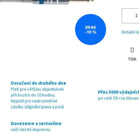
39 Kč
–10 %
Detailní 
TISK
Doručení do druhého dne
Platí pro většinu objednávek
Přes 5000 výdejníc
příchozích do 10.hodiny.
po celé ČR i na Slove
Neplatí pro nadrozměrné
zásilky (digitální piana a pod)
Dovezeme a sestavíme
naší vlastní dopravou