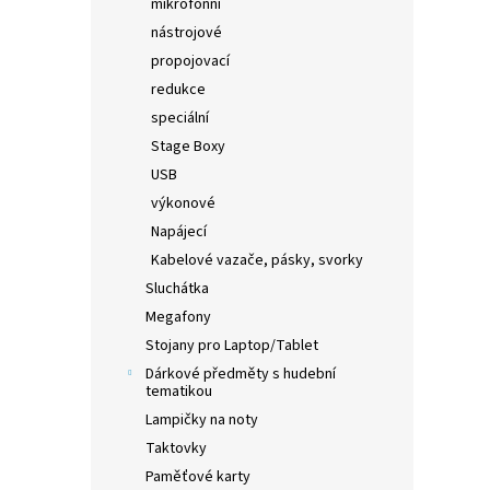
mikrofonní
nástrojové
propojovací
redukce
speciální
Stage Boxy
USB
výkonové
Napájecí
Kabelové vazače, pásky, svorky
Sluchátka
Megafony
Stojany pro Laptop/Tablet
Dárkové předměty s hudební
tematikou
Lampičky na noty
Taktovky
Paměťové karty