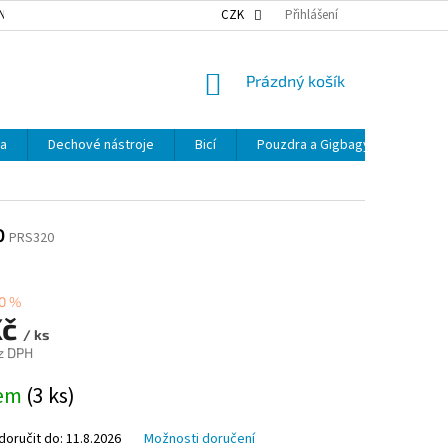
NKY OCHRANY OSOBNÍCH ÚDAJŮ
NAŠE DOPRAVA
CZK
Přihlášení
VÝDEJNÍ MÍSTA
NÁKUPNÍ
Prázdný košík
KOŠÍK
ka
Dechové nástroje
Bicí
Pouzdra a Gigbagy
Smyčc
o
PRS320
0 %
Kč
/ ks
z DPH
dem
(3 ks)
oručit do:
11.8.2026
Možnosti doručení