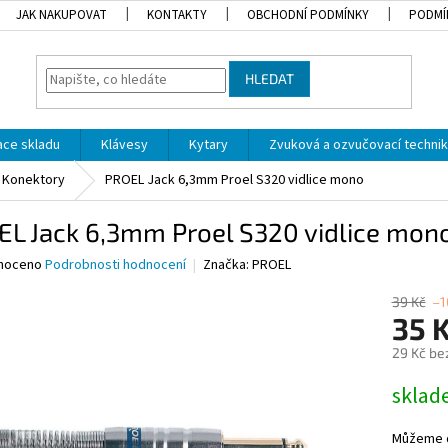
JAK NAKUPOVAT
KONTAKTY
OBCHODNÍ PODMÍNKY
PODMÍ
HLEDAT
dace skladu
Klávesy
Kytary
Zvuková a ozvučovací techni
Konektory
PROEL Jack 6,3mm Proel S320 vidlice mono
EL Jack 6,3mm Proel S320 vidlice mon
né
noceno
Podrobnosti hodnocení
Značka:
PROEL
ní
u
39 Kč
–1
35 
29 Kč be
Měrná
skla
ek.
cena:
Můžeme d