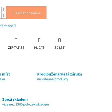
Přidat do košíku
informace
ZEPTAT SE
HLÍDAT
SDÍLET
h míst
Prodloužená 5letá záruka
nsku
na vybrané produkty
Zboží skladem
více než 1500 položek skladem