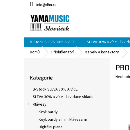
Přejít
info@dhn.cz
na
obsah
B-Stock SLEVA 30% A VÍCE
SLEVA 30% a více - likvi
Domů
Příslušenství
Kabely a konektory
P
PRO
o
Přeskočit
s
Průměr
Neohod
Kategorie
kategorie
t
hodnoce
r
produkt
B-Stock SLEVA 30% A VÍCE
a
je
SLEVA 30% a více - likvidace skladu
0,0
n
z
Klávesy
n
5
í
Keyboardy
hvězdič
p
Keyboardy s mini klávesami
a
Digitální piana