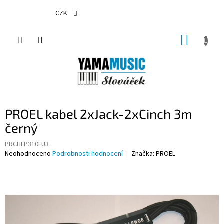
Přejít
na
CZK
obsah
NÁKUP
KOŠÍK
PROEL kabel 2xJack-2xCinch 3m
černý
PRCHLP310LU3
Průměrné
Neohodnoceno
Podrobnosti hodnocení
Značka:
PROEL
hodnocení
produktu
je
0,0
z
5
hvězdiček.