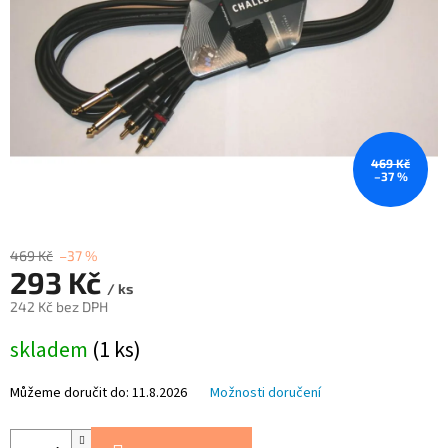
469 Kč
–37 %
469 Kč
–37 %
293 Kč
/ ks
242 Kč bez DPH
Měrná
skladem
(1 ks)
cena:
Můžeme doručit do:
11.8.2026
Možnosti doručení