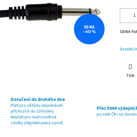
35 Kč
–40 %
GEWA Pat
Detailní 
TISK
Doručení do druhého dne
Platí pro většinu objednávek
Přes 5000 výdejníc
příchozích do 10.hodiny.
po celé ČR i na Slove
Neplatí pro nadrozměrné
zásilky (digitální piana a pod)