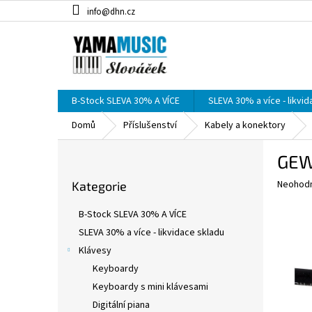
Přejít
info@dhn.cz
na
obsah
B-Stock SLEVA 30% A VÍCE
SLEVA 30% a více - likvi
Domů
Příslušenství
Kabely a konektory
P
GEWA
o
Přeskočit
s
Průměr
Neohod
Kategorie
kategorie
t
hodnoce
r
produkt
B-Stock SLEVA 30% A VÍCE
a
je
SLEVA 30% a více - likvidace skladu
0,0
n
z
Klávesy
n
5
í
Keyboardy
hvězdič
p
Keyboardy s mini klávesami
a
Digitální piana