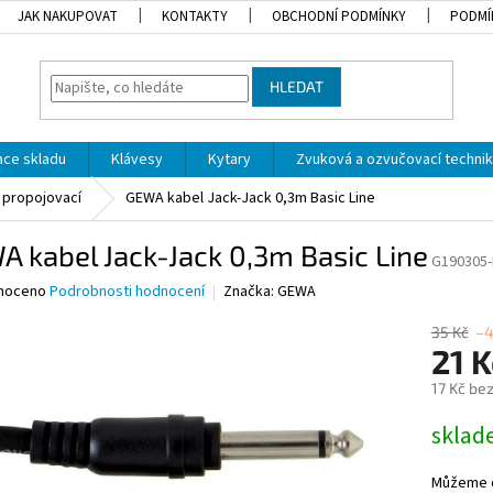
JAK NAKUPOVAT
KONTAKTY
OBCHODNÍ PODMÍNKY
PODMÍ
HLEDAT
dace skladu
Klávesy
Kytary
Zvuková a ozvučovací techni
propojovací
GEWA kabel Jack-Jack 0,3m Basic Line
 kabel Jack-Jack 0,3m Basic Line
G190305
né
noceno
Podrobnosti hodnocení
Značka:
GEWA
ní
u
35 Kč
–
21 
17 Kč be
Měrná
skla
ek.
cena:
Můžeme d