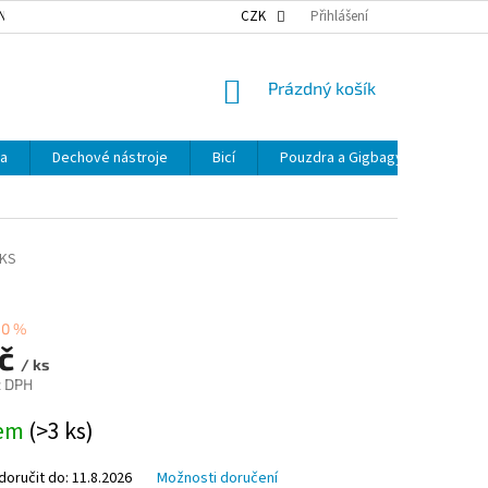
NKY OCHRANY OSOBNÍCH ÚDAJŮ
NAŠE DOPRAVA
CZK
Přihlášení
VÝDEJNÍ MÍSTA
NÁKUPNÍ
Prázdný košík
KOŠÍK
ka
Dechové nástroje
Bicí
Pouzdra a Gigbagy
Smyčc
-KS
40 %
Kč
/ ks
z DPH
dem
(>3 ks)
oručit do:
11.8.2026
Možnosti doručení