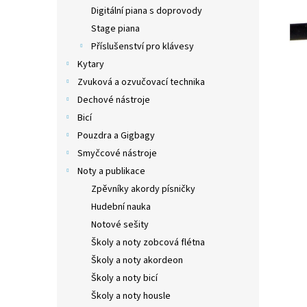
n
Digitální piana s doprovody
e
Stage piana
l
Příslušenství pro klávesy
Kytary
Zvuková a ozvučovací technika
Dechové nástroje
Bicí
Pouzdra a Gigbagy
Smyčcové nástroje
Noty a publikace
Zpěvníky akordy písničky
Hudební nauka
Notové sešity
Školy a noty zobcová flétna
Školy a noty akordeon
Školy a noty bicí
Školy a noty housle