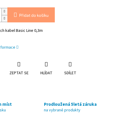
Přidat do košíku
ch kabel Basic Line 0,3m
informace
ZEPTAT SE
HLÍDAT
SDÍLET
h míst
Prodloužená 5letá záruka
nsku
na vybrané produkty