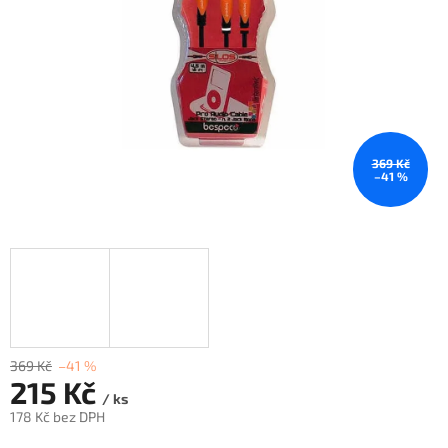
369 Kč
–41 %
369 Kč
–41 %
215 Kč
/ ks
178 Kč bez DPH
Měrná