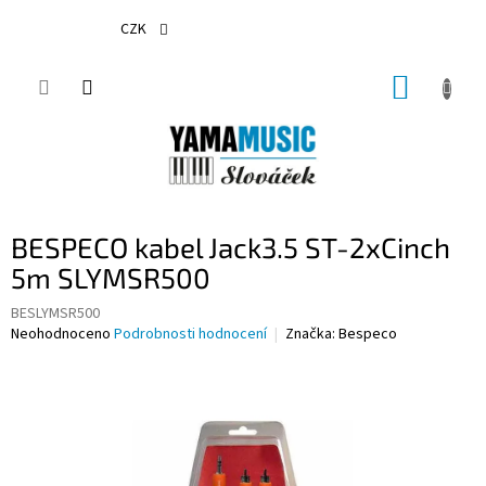
Přejít
na
CZK
obsah
NÁKUP
KOŠÍK
BESPECO kabel Jack3.5 ST-2xCinch
5m SLYMSR500
BESLYMSR500
Průměrné
Neohodnoceno
Podrobnosti hodnocení
Značka:
Bespeco
hodnocení
produktu
je
0,0
z
5
hvězdiček.