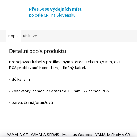
Přes 5000 výdejních míst
po celé ČR i na Slovensku
Popis
Diskuze
Detailní popis produktu
Propojovací kabel s profilovaným stereo jackem 3,5 mm, dva
RCA profilované konektory, stíněný kabel.
• délka: 5 m
• konektory: samec jack stereo 3,5 mm - 2x samec RCA
• barva: černá/oranžová
Z
á
YAMAHA CZ
YAMAHA SERVIS
Muzikus časopis
YAMAHA školy v ČR