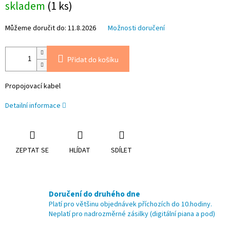
skladem
(1 ks)
cena:
Můžeme doručit do:
11.8.2026
Možnosti doručení
Přidat do košíku
Propojovací kabel
Detailní informace
ZEPTAT SE
HLÍDAT
SDÍLET
Doručení do druhého dne
Platí pro většinu objednávek příchozích do 10.hodiny.
Neplatí pro nadrozměrné zásilky (digitální piana a pod)