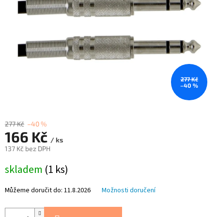
277 Kč
–40 %
277 Kč
–40 %
166 Kč
/ ks
137 Kč bez DPH
Měrná
skladem
(1 ks)
cena:
Můžeme doručit do:
11.8.2026
Možnosti doručení