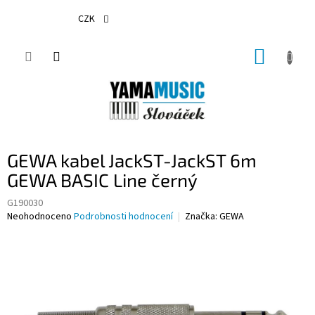
Přejít
na
CZK
obsah
NÁKUP
KOŠÍK
GEWA kabel JackST-JackST 6m
GEWA BASIC Line černý
G190030
Průměrné
Neohodnoceno
Podrobnosti hodnocení
Značka:
GEWA
hodnocení
produktu
je
0,0
z
5
hvězdiček.