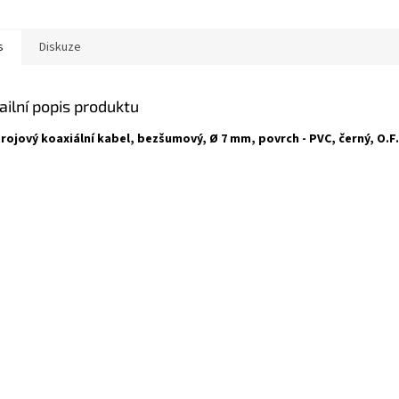
s
Diskuze
ailní popis produktu
rojový koaxiální kabel, bezšumový, Ø 7 mm, povrch - PVC, černý, O.F