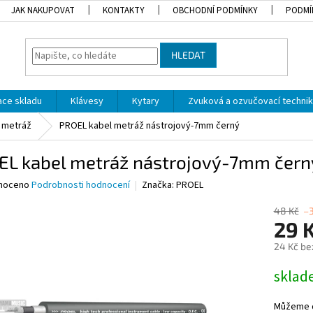
JAK NAKUPOVAT
KONTAKTY
OBCHODNÍ PODMÍNKY
PODMÍ
HLEDAT
dace skladu
Klávesy
Kytary
Zvuková a ozvučovací techni
metráž
PROEL kabel metráž nástrojový-7mm černý
EL kabel metráž nástrojový-7mm čern
né
noceno
Podrobnosti hodnocení
Značka:
PROEL
ní
u
48 Kč
–
29 
24 Kč be
Měrná
skla
ek.
cena:
Můžeme d