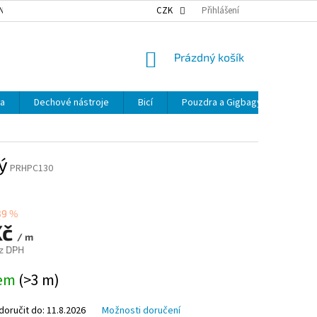
NKY OCHRANY OSOBNÍCH ÚDAJŮ
NAŠE DOPRAVA
CZK
Přihlášení
VÝDEJNÍ MÍSTA
NÁKUPNÍ
Prázdný košík
KOŠÍK
ka
Dechové nástroje
Bicí
Pouzdra a Gigbagy
Smyčc
ý
PRHPC130
39 %
Kč
/ m
z DPH
dem
(>3 m)
oručit do:
11.8.2026
Možnosti doručení