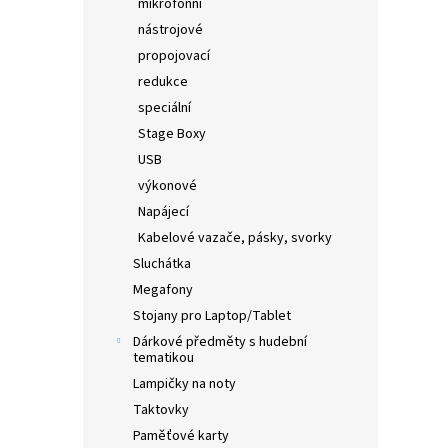
mikrofonní
nástrojové
propojovací
redukce
speciální
Stage Boxy
USB
výkonové
Napájecí
Kabelové vazače, pásky, svorky
Sluchátka
Megafony
Stojany pro Laptop/Tablet
Dárkové předměty s hudební
tematikou
Lampičky na noty
Taktovky
Paměťové karty