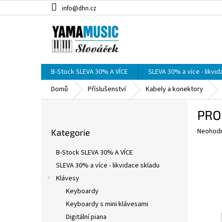
Přejít
info@dhn.cz
na
obsah
B-Stock SLEVA 30% A VÍCE
SLEVA 30% a více - likvi
Domů
Příslušenství
Kabely a konektory
P
PRO
o
Přeskočit
s
Průměr
Neohod
Kategorie
kategorie
t
hodnoce
r
produkt
B-Stock SLEVA 30% A VÍCE
a
je
SLEVA 30% a více - likvidace skladu
0,0
n
z
Klávesy
n
5
í
Keyboardy
hvězdič
p
Keyboardy s mini klávesami
a
Digitální piana