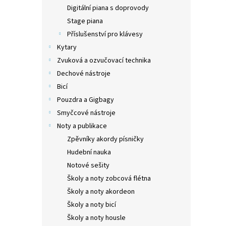
n
Digitální piana s doprovody
e
Stage piana
l
Příslušenství pro klávesy
Kytary
Zvuková a ozvučovací technika
Dechové nástroje
Bicí
Pouzdra a Gigbagy
Smyčcové nástroje
Noty a publikace
Zpěvníky akordy písničky
Hudební nauka
Notové sešity
Školy a noty zobcová flétna
Školy a noty akordeon
Školy a noty bicí
Školy a noty housle