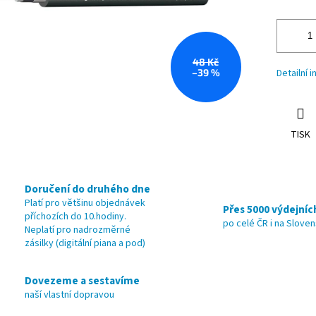
48 Kč
–39 %
Detailní 
TISK
Doručení do druhého dne
Platí pro většinu objednávek
Přes 5000 výdejníc
příchozích do 10.hodiny.
po celé ČR i na Slove
Neplatí pro nadrozměrné
zásilky (digitální piana a pod)
Dovezeme a sestavíme
naší vlastní dopravou