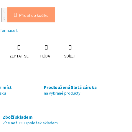
Přidat do košíku
informace
ZEPTAT SE
HLÍDAT
SDÍLET
h míst
Prodloužená 5letá záruka
nsku
na vybrané produkty
Zboží skladem
více než 1500 položek skladem