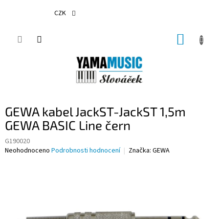
Přejít
na
CZK
obsah
NÁKUP
KOŠÍK
GEWA kabel JackST-JackST 1,5m
GEWA BASIC Line čern
G190020
Průměrné
Neohodnoceno
Podrobnosti hodnocení
Značka:
GEWA
hodnocení
produktu
je
0,0
z
5
hvězdiček.