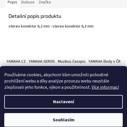
Popis
Diskuze
Značka
Detailní popis produktu
stereo konektor 6,3 mm - stereo konektor 6,3 mm
Z
á
YAMAHA CZ
YAMAHA SERVIS
Muzikus časopis
YAMAHA školy v ČR
p
a
Používáme cookies, abychom Vám umožnili pohodlné
t
prohlížení webu a díky analýze provozu webu neustále
í
zlepšovali jeho funkce, výkon a použitelnost.
Více informací
Vytvořil Shoptet
Nastavení
Copyright 2026
Hudební nástroje YAMAMUSIC
. Všechna práva
Souhlasím
vyhrazena.