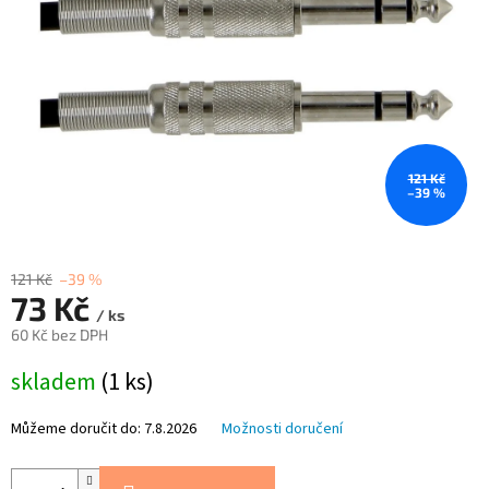
121 Kč
–39 %
121 Kč
–39 %
73 Kč
/ ks
60 Kč bez DPH
Měrná
skladem
(1 ks)
cena:
Můžeme doručit do:
7.8.2026
Možnosti doručení