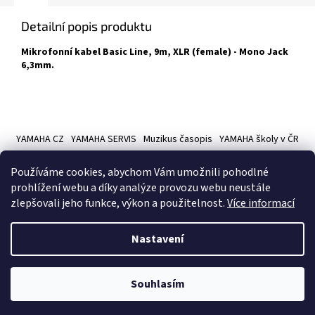
Detailní popis produktu
Mikrofonní kabel Basic Line, 9m, XLR (female) - Mono Jack
6,3mm.
Z
á
YAMAHA CZ
YAMAHA SERVIS
Muzikus časopis
YAMAHA školy v ČR
p
a
Používáme cookies, abychom Vám umožnili pohodlné
t
prohlížení webu a díky analýze provozu webu neustále
í
zlepšovali jeho funkce, výkon a použitelnost.
Více informací
Vytvořil Shoptet
Nastavení
Copyright 2026
Hudební nástroje YAMAMUSIC
. Všechna práva
Souhlasím
vyhrazena.