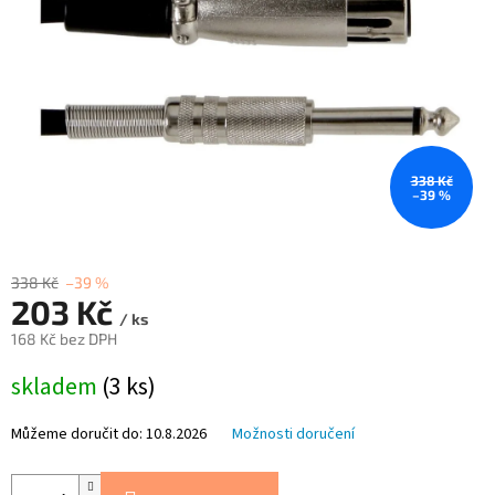
338 Kč
–39 %
338 Kč
–39 %
203 Kč
/ ks
168 Kč bez DPH
Měrná
skladem
(3 ks)
cena:
Můžeme doručit do:
10.8.2026
Možnosti doručení