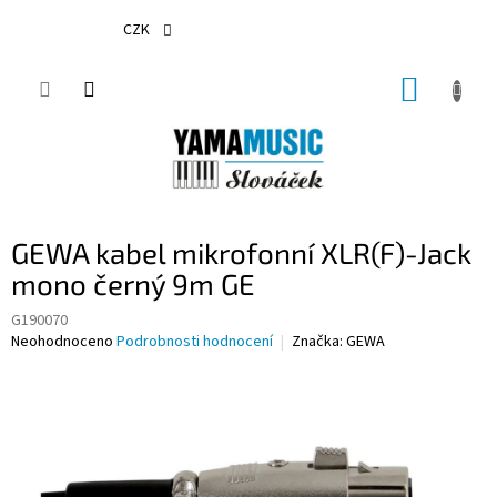
Přejít
na
CZK
obsah
NÁKUP
KOŠÍK
GEWA kabel mikrofonní XLR(F)-Jack
mono černý 9m GE
G190070
Průměrné
Neohodnoceno
Podrobnosti hodnocení
Značka:
GEWA
hodnocení
produktu
je
0,0
z
5
hvězdiček.