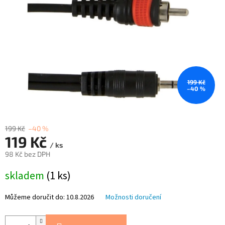
199 Kč
–40 %
199 Kč
–40 %
119 Kč
/ ks
98 Kč bez DPH
Měrná
skladem
(1 ks)
cena:
Můžeme doručit do:
10.8.2026
Možnosti doručení