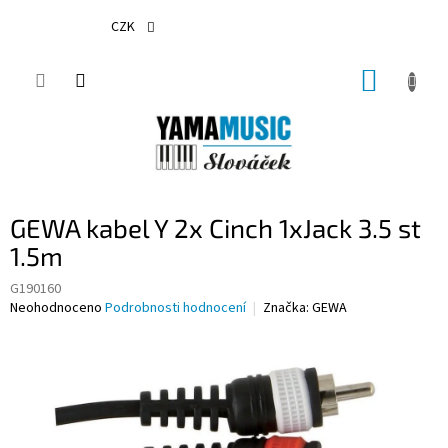
Přejít
na
CZK
obsah
NÁKUP
KOŠÍK
GEWA kabel Y 2x Cinch 1xJack 3.5 st
1.5m
G190160
Průměrné
Neohodnoceno
Podrobnosti hodnocení
Značka:
GEWA
hodnocení
produktu
je
0,0
z
5
hvězdiček.