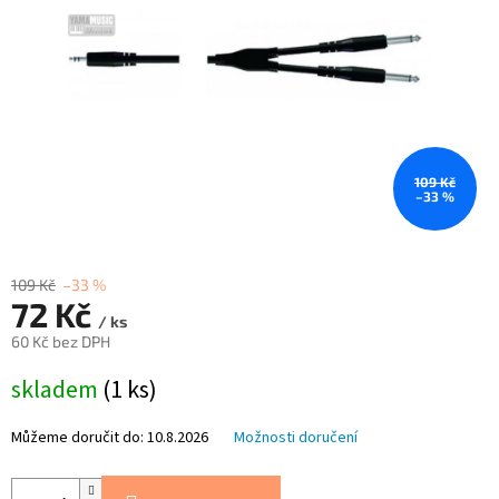
109 Kč
–33 %
109 Kč
–33 %
72 Kč
/ ks
60 Kč bez DPH
Měrná
skladem
(1 ks)
cena:
Můžeme doručit do:
10.8.2026
Možnosti doručení