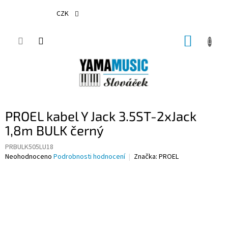
Přejít
na
CZK
obsah
NÁKUP
KOŠÍK
PROEL kabel Y Jack 3.5ST-2xJack
1,8m BULK černý
PRBULK505LU18
Průměrné
Neohodnoceno
Podrobnosti hodnocení
Značka:
PROEL
hodnocení
produktu
je
0,0
z
5
hvězdiček.