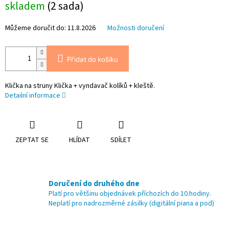
skladem
(2 sada)
cena:
Můžeme doručit do:
11.8.2026
Možnosti doručení
Přidat do košíku
Klička na struny Klička + vyndavač kolíků + kleště.
Detailní informace
ZEPTAT SE
HLÍDAT
SDÍLET
Doručení do druhého dne
Platí pro většinu objednávek příchozích do 10.hodiny.
Neplatí pro nadrozměrné zásilky (digitální piana a pod)