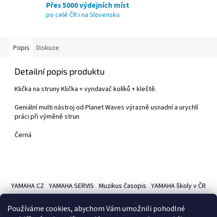
Přes 5000 výdejních míst
po celé ČR i na Slovensku
Popis
Diskuze
Detailní popis produktu
Klička na struny Klička + vyndavač kolíků + kleště.
Geniální multi nástroj od Planet Waves výrazně usnadní a urychlí
práci při výměně strun
Černá
Z
á
YAMAHA CZ
YAMAHA SERVIS
Muzikus časopis
YAMAHA školy v ČR
p
a
Používáme cookies, abychom Vám umožnili pohodlné
t