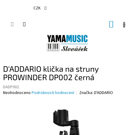
Přejít
na
CZK
obsah
NÁKUP
KOŠÍK
D'ADDARIO klička na struny
PROWINDER DP002 černá
DADP002
Průměrné
Neohodnoceno
Podrobnosti hodnocení
Značka:
D'ADDARIO
hodnocení
produktu
je
0,0
z
5
hvězdiček.