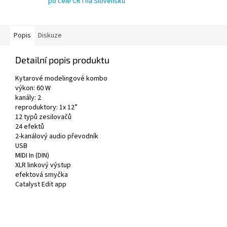
po celé ČR i na Slovensku
Popis
Diskuze
Detailní popis produktu
Kytarové modelingové kombo
výkon: 60 W
kanály: 2
reproduktory: 1x 12”
12 typů zesilovačů
24 efektů
2-kanálový audio převodník
USB
MIDI In (DIN)
XLR linkový výstup
efektová smyčka
Catalyst Edit app
Z