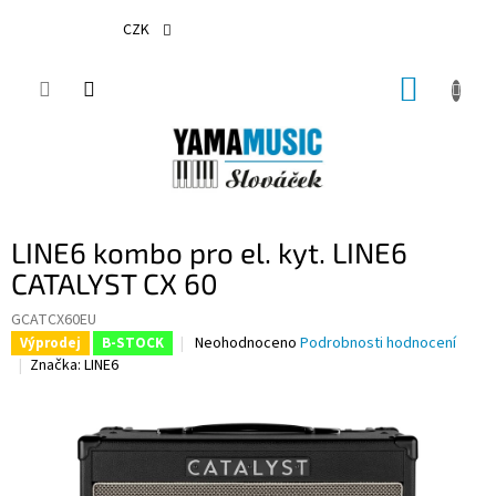
Přejít
na
CZK
obsah
NÁKUP
KOŠÍK
LINE6 kombo pro el. kyt. LINE6
CATALYST CX 60
GCATCX60EU
Průměrné
Neohodnoceno
Podrobnosti hodnocení
Výprodej
B-STOCK
hodnocení
Značka:
LINE6
produktu
je
0,0
z
5
hvězdiček.