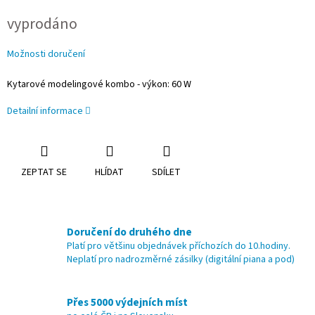
Měrná
vyprodáno
cena:
Možnosti doručení
Kytarové modelingové kombo - výkon: 60 W
Detailní informace
ZEPTAT SE
HLÍDAT
SDÍLET
Doručení do druhého dne
Platí pro většinu objednávek příchozích do 10.hodiny.
Neplatí pro nadrozměrné zásilky (digitální piana a pod)
Přes 5000 výdejních míst