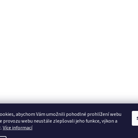
YAMAHA CZ
YAMAHA SERVIS
Muzikus časopis
YAMAHA školy v ČR
ookies, abychom Vám umožnili pohodlné prohlížení webu
ze provozu webu neustále zlepšovali jeho funkce, výkon a
t.
Více informací