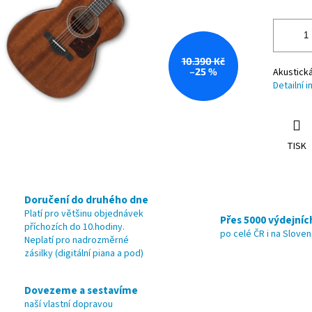
10.390 Kč
–25 %
Akustická
Detailní 
TISK
Doručení do druhého dne
Platí pro většinu objednávek
Přes 5000 výdejníc
příchozích do 10.hodiny.
po celé ČR i na Slove
Neplatí pro nadrozměrné
zásilky (digitální piana a pod)
Dovezeme a sestavíme
naší vlastní dopravou