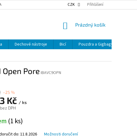
NKY OCHRANY OSOBNÍCH ÚDAJŮ
NAŠE DOPRAVA
CZK
Přihlášení
VÝDEJNÍ MÍSTA
NÁKUPNÍ
Prázdný košík
KOŠÍK
ka
Dechové nástroje
Bicí
Pouzdra a Gigbagy
Smyčc
N Open Pore
IBAVC9OPN
č
–25 %
93 Kč
/ ks
 bez DPH
dem
(1 ks)
oručit do:
11.8.2026
Možnosti doručení