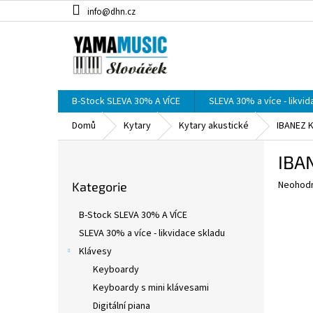
Přejít
info@dhn.cz
na
obsah
B-Stock SLEVA 30% A VÍCE
SLEVA 30% a více - likvi
Domů
Kytary
Kytary akustické
IBANEZ 
P
IBA
o
Přeskočit
s
Průměr
Neohod
Kategorie
kategorie
t
hodnoce
r
produkt
B-Stock SLEVA 30% A VÍCE
a
je
SLEVA 30% a více - likvidace skladu
0,0
n
z
Klávesy
n
5
í
Keyboardy
hvězdič
p
Keyboardy s mini klávesami
a
Digitální piana