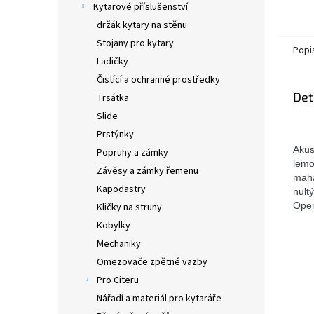
Kytarové příslušenství
držák kytary na stěnu
Stojany pro kytary
Popi
Ladičky
Čistící a ochranné prostředky
Det
Trsátka
Slide
Prstýnky
Akus
Popruhy a zámky
lemo
Závěsy a zámky řemenu
maha
Kapodastry
nult
Open
Kličky na struny
Kobylky
Mechaniky
Omezovače zpětné vazby
Pro Citeru
Nářadí a materiál pro kytaráře