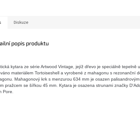
s
Diskuze
ailní popis produktu
tická kytara ze série Artwood Vintage, jejíž dřevo je speciálně tepelně
váno materiálem Tortoiseshell a vyrobené z mahagonu s rezonanční 
gonu. Mahagonový krk s menzurou 634 mm je osazen palisandrovým 
ým pražcem se šířkou 45 mm. Kytara je osazena strunami značky D'Ad
 Pore.