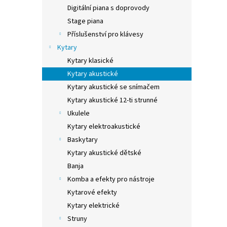
n
Digitální piana s doprovody
e
Stage piana
l
Příslušenství pro klávesy
Kytary
Kytary klasické
Kytary akustické
Kytary akustické se snímačem
Kytary akustické 12-ti strunné
Ukulele
Kytary elektroakustické
Baskytary
Kytary akustické dětské
Banja
Komba a efekty pro nástroje
Kytarové efekty
Kytary elektrické
Struny