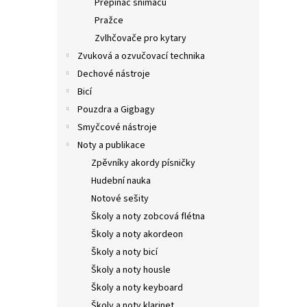
Přepínač snímačů
Pražce
Zvlhčovače pro kytary
Zvuková a ozvučovací technika
Dechové nástroje
Bicí
Pouzdra a Gigbagy
Smyčcové nástroje
Noty a publikace
Zpěvníky akordy písničky
Hudební nauka
Notové sešity
Školy a noty zobcová flétna
Školy a noty akordeon
Školy a noty bicí
Školy a noty housle
Školy a noty keyboard
Školy a noty klarinet