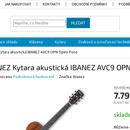
JAK NAKUPOVAT
KONTAKTY
OBCHODNÍ PODMÍNKY
PODMÍ
HLEDAT
dace skladu
Klávesy
Kytary
Zvuková a ozvučovací techni
Kytara akustická IBANEZ AVC9 OPN Open Pore
NEZ Kytara akustická IBANEZ AVC9 OP
né
noceno
Podrobnosti hodnocení
Značka:
Ibanez
ní
u
10.390 K
7.7
6.441 Kč
Měrná
skla
ek.
cena:
Můžeme d