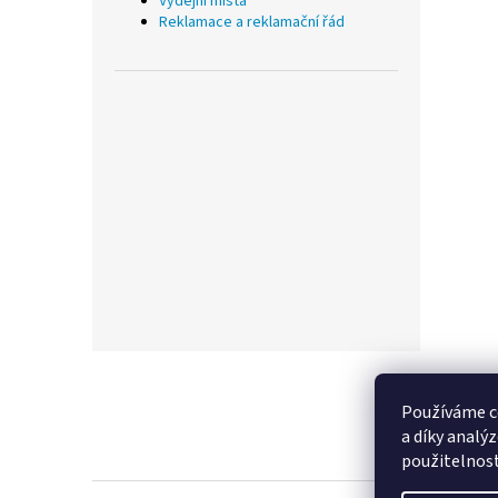
Výdejní místa
Reklamace a reklamační řád
Z
á
p
Používáme c
a
a díky analý
t
použitelnos
í