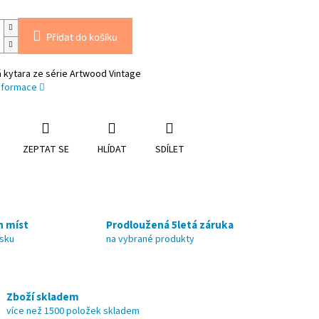
Přidat do košíku
 kytara ze série Artwood Vintage
informace
ZEPTAT SE
HLÍDAT
SDÍLET
h míst
Prodloužená 5letá záruka
nsku
na vybrané produkty
Zboží skladem
více než 1500 položek skladem