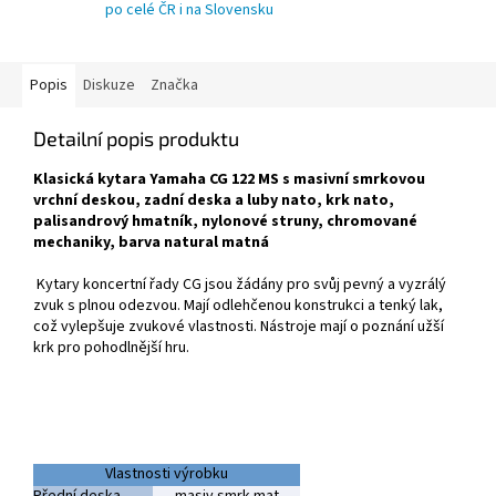
po celé ČR i na Slovensku
Popis
Diskuze
Značka
Detailní popis produktu
Klasická kytara Yamaha CG 122 MS s masivní smrkovou
vrchní deskou, zadní deska a luby nato, krk nato,
palisandrový hmatník, nylonové struny, chromované
mechaniky, barva natural matná
Kytary koncertní řady CG jsou žádány pro svůj pevný a vyzrálý
zvuk s plnou odezvou. Mají odlehčenou konstrukci a tenký lak,
což vylepšuje zvukové vlastnosti. Nástroje mají o poznání užší
krk pro pohodlnější hru.
Vlastnosti výrobku