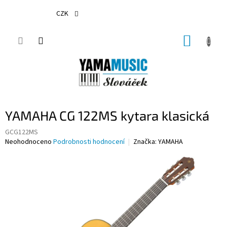
Přejít
na
CZK
obsah
NÁKUP
KOŠÍK
YAMAHA CG 122MS kytara klasická
GCG122MS
Průměrné
Neohodnoceno
Podrobnosti hodnocení
Značka:
YAMAHA
hodnocení
produktu
je
0,0
z
5
hvězdiček.