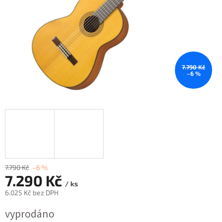
7.790 Kč
–6 %
7.790 Kč
–6 %
7.290 Kč
/ ks
6.025 Kč bez DPH
Měrná
vyprodáno
cena: