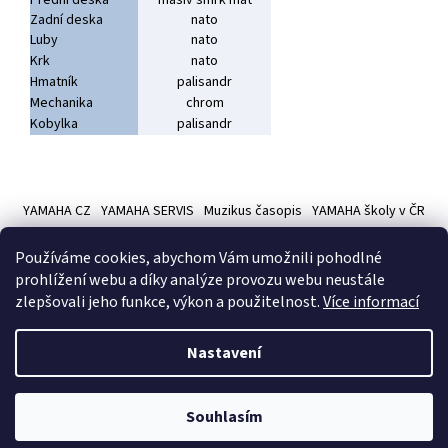
Přední deska
masiv smrk mat
Zadní deska
nato
Luby
nato
Krk
nato
Hmatník
palisandr
Mechanika
chrom
Kobylka
palisandr
Z
á
YAMAHA CZ
YAMAHA SERVIS
Muzikus časopis
YAMAHA školy v ČR
p
a
Používáme cookies, abychom Vám umožnili pohodlné
t
prohlížení webu a díky analýze provozu webu neustále
í
zlepšovali jeho funkce, výkon a použitelnost.
Více informací
Vytvořil Shoptet
Nastavení
Copyright 2026
Hudební nástroje YAMAMUSIC
. Všechna práva
Souhlasím
vyhrazena.