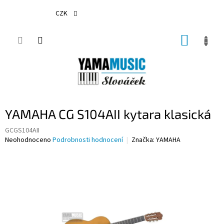
Přejít
na
CZK
obsah
NÁKUP
KOŠÍK
YAMAHA CG S104AII kytara klasická
GCGS104AII
Průměrné
Neohodnoceno
Podrobnosti hodnocení
Značka:
YAMAHA
hodnocení
produktu
je
0,0
z
5
hvězdiček.