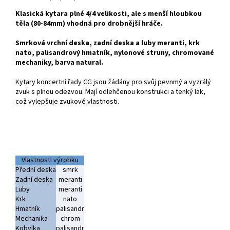
Klasická kytara plné 4/4 velikosti, ale s menší hloubkou
těla (80-84mm) vhodná pro drobnější hráče.
Smrková vrchní deska, zadní deska a luby meranti, krk
nato, palisandrový hmatník, nylonové struny, chromované
mechaniky, barva natural.
Kytary koncertní řady CG jsou žádány pro svůj pevnmý a vyzrálý
zvuk s plnou odezvou. Mají odlehčenou konstrukci a tenký lak,
což vylepšuje zvukové vlastnosti.
Vlastnosti výrobku
Přední deska
smrk
Zadní deska
meranti
Luby
meranti
Krk
nato
Hmatník
palisandr
Mechanika
chrom
Kobylka
palisandr