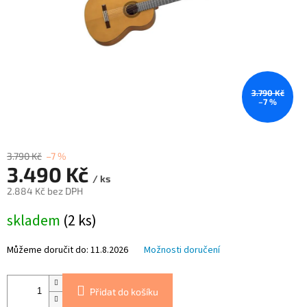
3.790 Kč
–7 %
3.790 Kč
–7 %
3.490 Kč
/ ks
2.884 Kč bez DPH
Měrná
skladem
(2 ks)
cena:
Můžeme doručit do:
11.8.2026
Možnosti doručení
Přidat do košíku