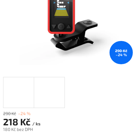
290 Kč
–24 %
290 Kč
–24 %
218 Kč
/ ks
180 Kč bez DPH
Měrná