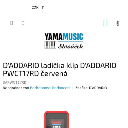
Přejít
na
CZK
obsah
NÁKUP
KOŠÍK
D'ADDARIO ladička klip D'ADDARIO
PWCT17RD červená
DAPWCT17RD
Průměrné
Neohodnoceno
Podrobnosti hodnocení
Značka:
D'ADDARIO
hodnocení
produktu
je
0,0
z
5
hvězdiček.