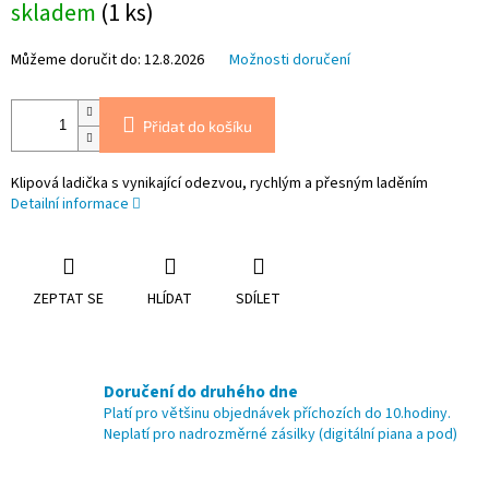
skladem
(1 ks)
cena:
Můžeme doručit do:
12.8.2026
Možnosti doručení
Přidat do košíku
Klipová ladička s vynikající odezvou, rychlým a přesným laděním
Detailní informace
ZEPTAT SE
HLÍDAT
SDÍLET
Doručení do druhého dne
Platí pro většinu objednávek příchozích do 10.hodiny.
Neplatí pro nadrozměrné zásilky (digitální piana a pod)