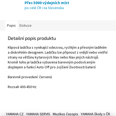
Přes 5000 výdejních míst
po celé ČR i na Slovensku
Popis
Diskuze
Detailní popis produktu
Klipová ladička s vynikající odezvou, rychlým a přesným laděním
a diskrétním designem. Ladičku lze připnout z vnější nebo vnitřní
strany na většinu kytarových hlav nebo hlav jiných nástrojů.
Kromě toho je ladička vybavena barevným podsvíceným
displejem a funkcí Auto Off pro zvýšení životnosti baterií.
Barevné provedení: červená
Rozsah 430-450 Hz
Z
á
YAMAHA CZ
YAMAHA SERVIS
Muzikus časopis
YAMAHA školy v ČR