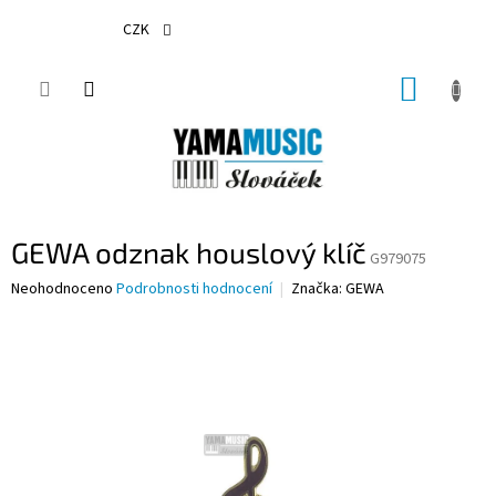
Přejít
na
CZK
obsah
NÁKUP
KOŠÍK
GEWA odznak houslový klíč
G979075
Průměrné
Neohodnoceno
Podrobnosti hodnocení
Značka:
GEWA
hodnocení
produktu
je
0,0
z
5
hvězdiček.