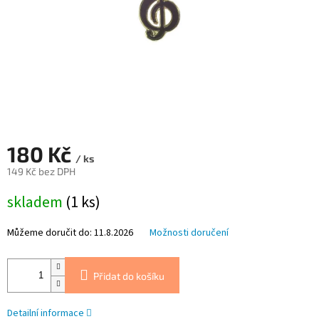
180 Kč
/ ks
149 Kč bez DPH
Měrná
skladem
(1 ks)
cena:
Můžeme doručit do:
11.8.2026
Možnosti doručení
Přidat do košíku
Detailní informace