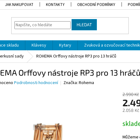
JAK NAKUPOVAT
KONTAKTY
OBCHODNÍ PODMÍNKY
PODMÍ
HLEDAT
dace skladu
Klávesy
Kytary
Zvuková a ozvučovací techni
perkusní sady
ROHEMA Orffovy nástroje RP3 pro 13 hráčů
MA Orffovy nástroje RP3 pro 13 hráč
né
noceno
Podrobnosti hodnocení
Značka:
Rohema
ní
u
2.990 Kč
2.4
2.058 Kč
Měrná
skla
ek.
cena:
Můžeme d