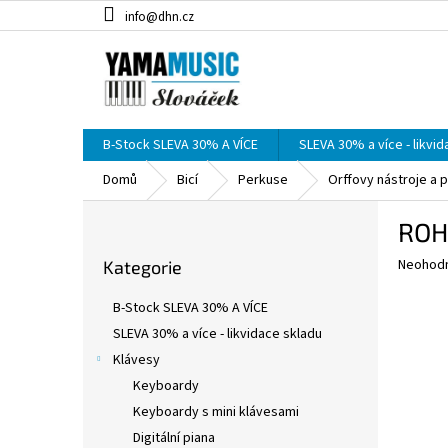
Přejít
info@dhn.cz
na
obsah
B-Stock SLEVA 30% A VÍCE
SLEVA 30% a více - likvi
Domů
Bicí
Perkuse
Orffovy nástroje a 
P
ROHE
o
Přeskočit
s
Průměr
Neohod
Kategorie
kategorie
t
hodnoce
r
produkt
B-Stock SLEVA 30% A VÍCE
a
je
SLEVA 30% a více - likvidace skladu
0,0
n
z
Klávesy
n
5
í
Keyboardy
hvězdič
p
Keyboardy s mini klávesami
a
Digitální piana