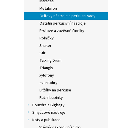
Maracas
Metalofon
Orffovy nástroje a perkusní sady
Ostatní perkusivní nástroje
Prstové a závěsné činelky
Rolničky
Shaker
Stir
Talking Drum
Triangly
xylofony
zvonkohry
Držáky na perkuse
Ruční bubínky
Pouzdra a Gigbagy
Smyčcové nástroje
Noty a publikace
Zpěvníky akordy písničky