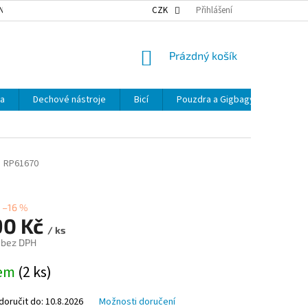
NKY OCHRANY OSOBNÍCH ÚDAJŮ
NAŠE DOPRAVA
CZK
Přihlášení
VÝDEJNÍ MÍSTA
NÁKUPNÍ
Prázdný košík
KOŠÍK
ka
Dechové nástroje
Bicí
Pouzdra a Gigbagy
Smyčc
ů
RP61670
–16 %
90 Kč
/ ks
 bez DPH
dem
(2 ks)
oručit do:
10.8.2026
Možnosti doručení