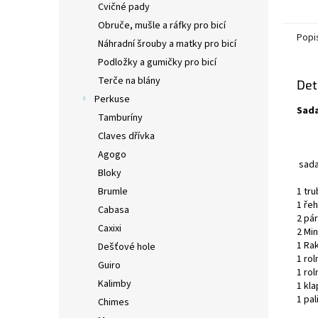
Cvičné pady
Obruče, mušle a ráfky pro bicí
Popi
Náhradní šrouby a matky pro bicí
Podložky a gumičky pro bicí
Terče na blány
Det
Perkuse
Sada
Tamburíny
Claves dřívka
Agogo
sada
Bloky
Brumle
1 tr
1 ře
Cabasa
2 pá
Caxixi
2 Mi
1 Ra
Dešťové hole
1 ro
Guiro
1 ro
Kalimby
1 kl
1 pal
Chimes