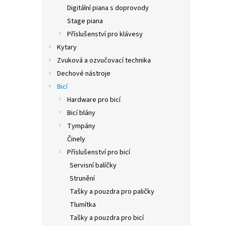
n
Digitální piana s doprovody
e
Stage piana
l
Příslušenství pro klávesy
Kytary
Zvuková a ozvučovací technika
Dechové nástroje
Bicí
Hardware pro bicí
Bicí blány
Tympány
Činely
Příslušenství pro bicí
Servisní balíčky
Strunění
Tašky a pouzdra pro paličky
Tlumítka
Tašky a pouzdra pro bicí