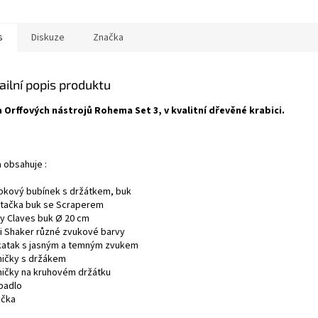
s
Diskuze
Značka
ailní popis produktu
 Orffových nástrojů Rohema Set 3, v kvalitní dřevěné krabici.
 obsahuje :
ubkový bubínek s držátkem, buk
htačka buk se Scraperem
ry Claves buk Ø 20 cm
ni Shaker různé zvukové barvy
katak s jasným a temným zvukem
lničky s držákem
lničky na kruhovém držátku
apadlo
ička