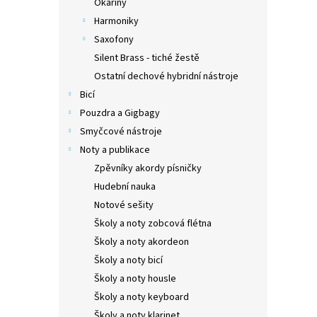
Okaríny
Harmoniky
Saxofony
Silent Brass - tiché žestě
Ostatní dechové hybridní nástroje
Bicí
Pouzdra a Gigbagy
Smyčcové nástroje
Noty a publikace
Zpěvníky akordy písničky
Hudební nauka
Notové sešity
Školy a noty zobcová flétna
Školy a noty akordeon
Školy a noty bicí
Školy a noty housle
Školy a noty keyboard
Školy a noty klarinet