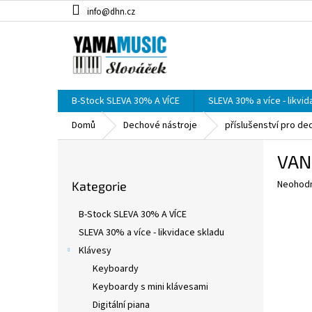
Přejít
info@dhn.cz
na
obsah
B-Stock SLEVA 30% A VÍCE
SLEVA 30% a více - likvi
Domů
Dechové nástroje
příslušenství pro de
P
VAN
o
Přeskočit
s
Průměr
Neohod
Kategorie
kategorie
t
hodnoce
r
produkt
B-Stock SLEVA 30% A VÍCE
a
je
SLEVA 30% a více - likvidace skladu
0,0
n
z
Klávesy
n
5
í
Keyboardy
hvězdič
p
Keyboardy s mini klávesami
a
Digitální piana