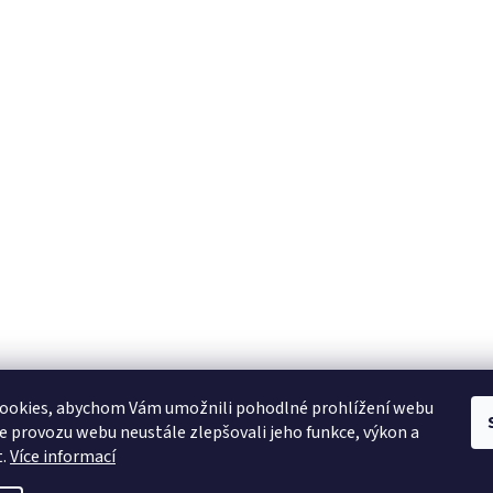
YAMAHA CZ
YAMAHA SERVIS
Muzikus časopis
YAMAHA školy v ČR
ookies, abychom Vám umožnili pohodlné prohlížení webu
ze provozu webu neustále zlepšovali jeho funkce, výkon a
t.
Více informací