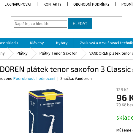
JAK NAKUPOVAT
KONTAKTY
OBCHODNÍ PODMÍNKY
PODMÍ
HLEDAT
dace skladu
Klávesy
Kytary
Zvuková a ozvučovací techni
chy
Plátky
Plátky Tenor Saxofon
VANDOREN plátek tenor s
DOREN plátek tenor saxofon 3 Classic
né
noceno
Podrobnosti hodnocení
Značka:
Vandoren
ní
u
128 Kč
–
96 
79 Kč be
Měrná
skla
ek.
cena:
Můžeme d