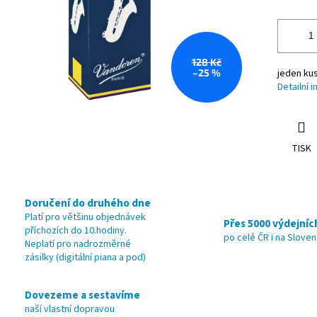
128 Kč
–25 %
jeden kus
Detailní 
TISK
Doručení do druhého dne
Platí pro většinu objednávek
Přes 5000 výdejníc
příchozích do 10.hodiny.
po celé ČR i na Slove
Neplatí pro nadrozměrné
zásilky (digitální piana a pod)
Dovezeme a sestavíme
naší vlastní dopravou