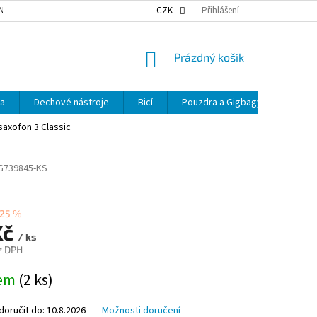
NKY OCHRANY OSOBNÍCH ÚDAJŮ
NAŠE DOPRAVA
CZK
Přihlášení
VÝDEJNÍ MÍSTA
NÁKUPNÍ
Prázdný košík
KOŠÍK
ka
Dechové nástroje
Bicí
Pouzdra a Gigbagy
Smyčc
axofon 3 Classic
G739845-KS
25 %
Kč
/ ks
z DPH
dem
(2 ks)
oručit do:
10.8.2026
Možnosti doručení