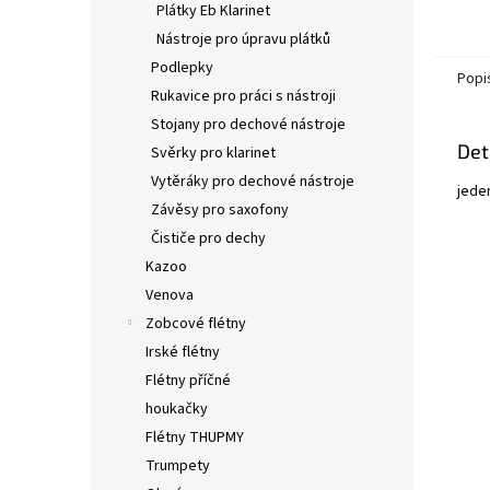
Plátky Eb Klarinet
Nástroje pro úpravu plátků
Podlepky
Popi
Rukavice pro práci s nástroji
Stojany pro dechové nástroje
Det
Svěrky pro klarinet
Vytěráky pro dechové nástroje
jede
Závěsy pro saxofony
Čističe pro dechy
Kazoo
Venova
Zobcové flétny
Irské flétny
Flétny příčné
houkačky
Flétny THUPMY
Trumpety