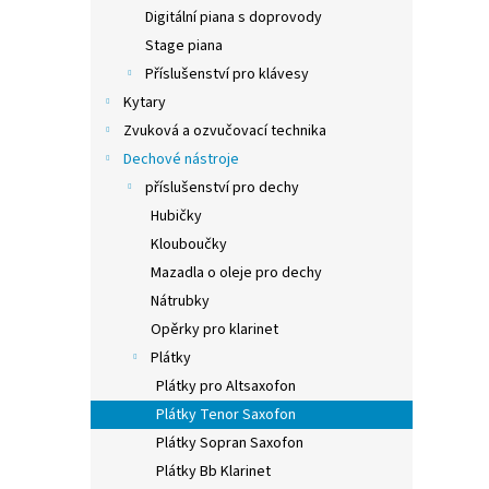
n
Digitální piana s doprovody
e
Stage piana
l
Příslušenství pro klávesy
Kytary
Zvuková a ozvučovací technika
Dechové nástroje
příslušenství pro dechy
Hubičky
Klouboučky
Mazadla o oleje pro dechy
Nátrubky
Opěrky pro klarinet
Plátky
Plátky pro Altsaxofon
Plátky Tenor Saxofon
Plátky Sopran Saxofon
Plátky Bb Klarinet