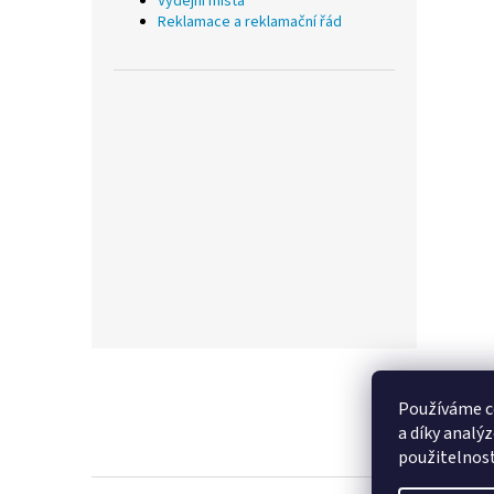
Výdejní místa
Reklamace a reklamační řád
Z
á
p
Používáme c
a
a díky analý
t
použitelnos
í