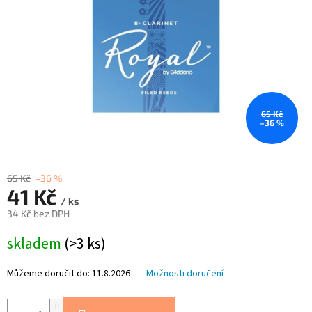
65 Kč
–36 %
65 Kč
–36 %
41 Kč
/ ks
34 Kč bez DPH
Měrná
skladem
(>3 ks)
cena:
Můžeme doručit do:
11.8.2026
Možnosti doručení