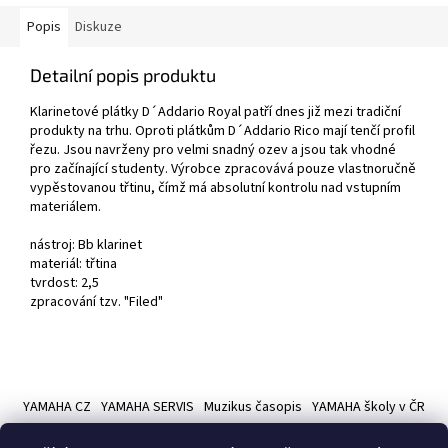
Popis
Diskuze
Detailní popis produktu
Klarinetové plátky D´Addario Royal patří dnes již mezi tradiční
produkty na trhu. Oproti plátkům D´Addario Rico mají tenčí profil
řezu. Jsou navrženy pro velmi snadný ozev a jsou tak vhodné
pro začínající studenty. Výrobce zpracovává pouze vlastnoručně
vypěstovanou třtinu, čímž má absolutní kontrolu nad vstupním
materiálem.
nástroj: Bb klarinet
materiál: třtina
tvrdost: 2,5
zpracování tzv. "Filed"
Z
á
YAMAHA CZ
YAMAHA SERVIS
Muzikus časopis
YAMAHA školy v ČR
p
a