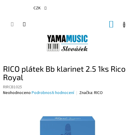
Přejít
na
CZK
obsah
NÁKUP
KOŠÍK
RICO plátek Bb klarinet 2.5 1ks Rico
Royal
RIRCB1025
Průměrné
Neohodnoceno
Podrobnosti hodnocení
Značka:
RICO
hodnocení
produktu
je
0,0
z
5
hvězdiček.