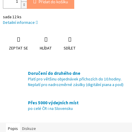
Přidat do košíku
sada 12 ks
Detailní informace
ZEPTAT SE
HLÍDAT
SDÍLET
Doručení do druhého dne
Platí pro většinu objednávek příchozích do 10.hodiny.
Neplatí pro nadrozměrné zásilky (digitální piana a pod)
Přes 5000 výdejních míst
po celé ČR i na Slovensku
Popis
Diskuze