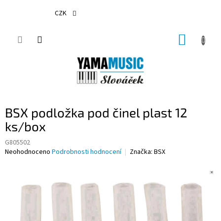
Přejít
na
CZK
obsah
NÁKUP
KOŠÍK
BSX podložka pod činel plast 12
ks/box
G805502
Průměrné
Neohodnoceno
Podrobnosti hodnocení
Značka:
BSX
hodnocení
produktu
je
0,0
z
5
hvězdiček.