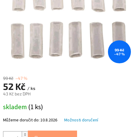
99 Kč
–47 %
99 Kč
–47 %
52 Kč
/ ks
43 Kč bez DPH
Měrná
skladem
(1 ks)
cena:
Můžeme doručit do:
10.8.2026
Možnosti doručení