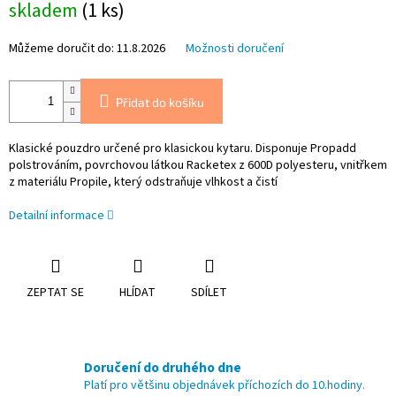
skladem
(1 ks)
cena:
Můžeme doručit do:
11.8.2026
Možnosti doručení
Přidat do košíku
Klasické pouzdro určené pro klasickou kytaru. Disponuje Propadd
polstrováním, povrchovou látkou Racketex z 600D polyesteru, vnitřkem
z materiálu Propile, který odstraňuje vlhkost a čistí
Detailní informace
ZEPTAT SE
HLÍDAT
SDÍLET
Doručení do druhého dne
Platí pro většinu objednávek příchozích do 10.hodiny.