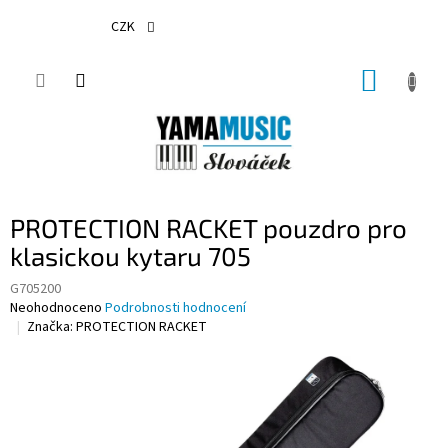
Přejít
na
CZK
obsah
NÁKUP
KOŠÍK
PROTECTION RACKET pouzdro pro
klasickou kytaru 705
G705200
Průměrné
Neohodnoceno
Podrobnosti hodnocení
hodnocení
Značka:
PROTECTION RACKET
produktu
je
0,0
z
5
hvězdiček.