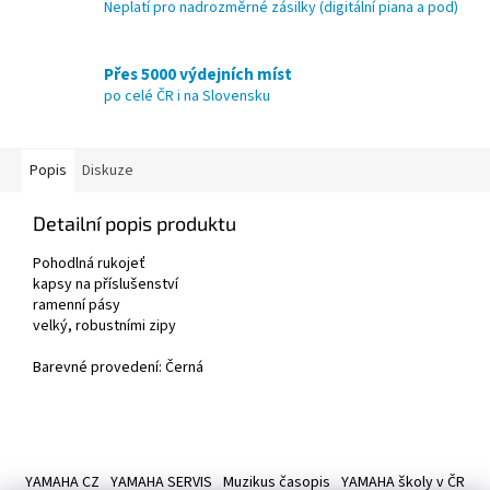
Neplatí pro nadrozměrné zásilky (digitální piana a pod)
Přes 5000 výdejních míst
po celé ČR i na Slovensku
Popis
Diskuze
Detailní popis produktu
Pohodlná rukojeť
kapsy na příslušenství
ramenní pásy
velký, robustními zipy
Barevné provedení: Černá
Z
á
YAMAHA CZ
YAMAHA SERVIS
Muzikus časopis
YAMAHA školy v ČR