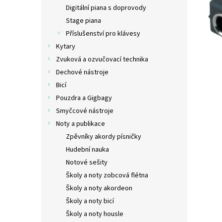
n
Digitální piana s doprovody
e
Stage piana
l
Příslušenství pro klávesy
Kytary
Zvuková a ozvučovací technika
Dechové nástroje
Bicí
Pouzdra a Gigbagy
Smyčcové nástroje
Noty a publikace
Zpěvníky akordy písničky
Hudební nauka
Notové sešity
Školy a noty zobcová flétna
Školy a noty akordeon
Školy a noty bicí
Školy a noty housle