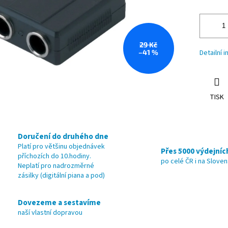
29 Kč
–41 %
Detailní 
TISK
Doručení do druhého dne
Platí pro většinu objednávek
Přes 5000 výdejníc
příchozích do 10.hodiny.
po celé ČR i na Slove
Neplatí pro nadrozměrné
zásilky (digitální piana a pod)
Dovezeme a sestavíme
naší vlastní dopravou