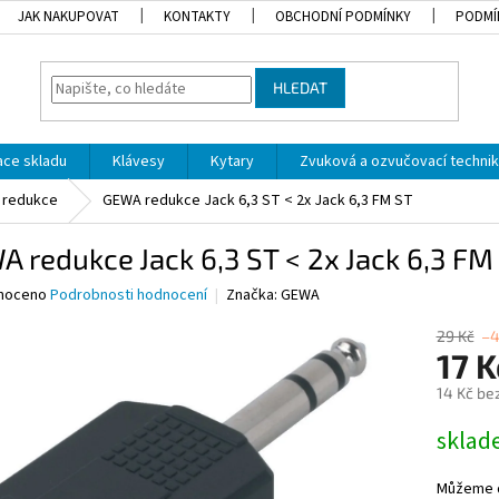
JAK NAKUPOVAT
KONTAKTY
OBCHODNÍ PODMÍNKY
PODMÍ
HLEDAT
dace skladu
Klávesy
Kytary
Zvuková a ozvučovací techni
redukce
GEWA redukce Jack 6,3 ST < 2x Jack 6,3 FM ST
 redukce Jack 6,3 ST < 2x Jack 6,3 FM
né
noceno
Podrobnosti hodnocení
Značka:
GEWA
ní
u
29 Kč
–4
17 
14 Kč be
Měrná
skla
ek.
cena:
Můžeme d