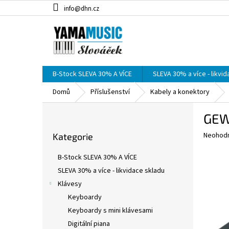
Přejít
info@dhn.cz
na
obsah
B-Stock SLEVA 30% A VÍCE
SLEVA 30% a více - likvi
Domů
Příslušenství
Kabely a konektory
P
GEWA
o
Přeskočit
s
Průměr
Neohod
Kategorie
kategorie
t
hodnoce
r
produkt
B-Stock SLEVA 30% A VÍCE
a
je
SLEVA 30% a více - likvidace skladu
0,0
n
z
Klávesy
n
5
í
Keyboardy
hvězdič
p
Keyboardy s mini klávesami
a
Digitální piana