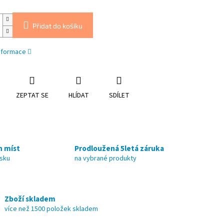
Přidat do košíku
informace
ZEPTAT SE
HLÍDAT
SDÍLET
h míst
Prodloužená 5letá záruka
nsku
na vybrané produkty
Zboží skladem
více než 1500 položek skladem