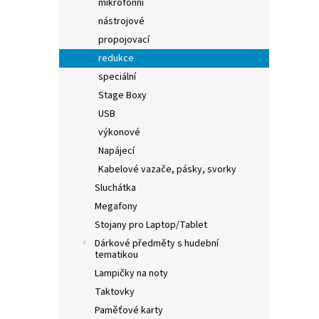
mikrofonní
nástrojové
propojovací
redukce
speciální
Stage Boxy
USB
výkonové
Napájecí
Kabelové vazače, pásky, svorky
Sluchátka
Megafony
Stojany pro Laptop/Tablet
Dárkové předměty s hudební
tematikou
Lampičky na noty
Taktovky
Paměťové karty