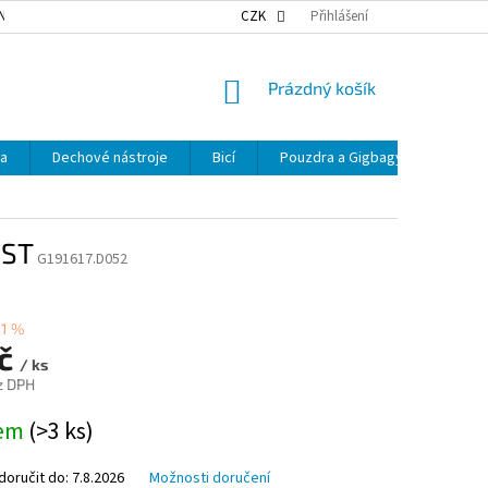
NKY OCHRANY OSOBNÍCH ÚDAJŮ
NAŠE DOPRAVA
CZK
Přihlášení
VÝDEJNÍ MÍSTA
NÁKUPNÍ
Prázdný košík
KOŠÍK
ka
Dechové nástroje
Bicí
Pouzdra a Gigbagy
Smyčc
 ST
G191617.D052
1 %
Kč
/ ks
z DPH
dem
(>3 ks)
oručit do:
7.8.2026
Možnosti doručení