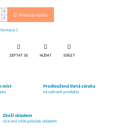
Přidat do košíku
informace
ZEPTAT SE
HLÍDAT
SDÍLET
h míst
Prodloužená 5letá záruka
nsku
na vybrané produkty
Zboží skladem
více než 1500 položek skladem