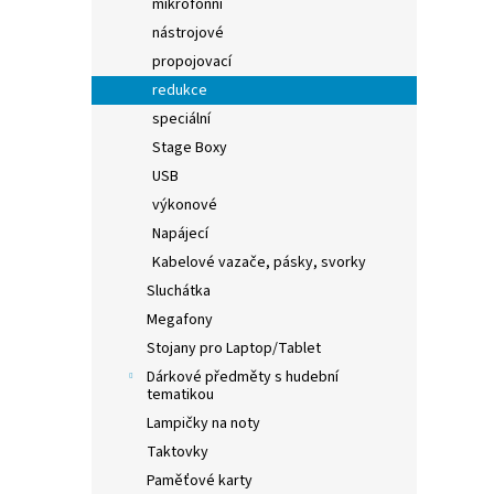
mikrofonní
nástrojové
propojovací
redukce
speciální
Stage Boxy
USB
výkonové
Napájecí
Kabelové vazače, pásky, svorky
Sluchátka
Megafony
Stojany pro Laptop/Tablet
Dárkové předměty s hudební
tematikou
Lampičky na noty
Taktovky
Paměťové karty