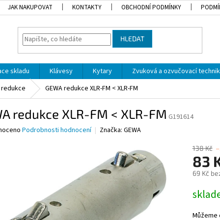
JAK NAKUPOVAT
KONTAKTY
OBCHODNÍ PODMÍNKY
PODMÍ
HLEDAT
dace skladu
Klávesy
Kytary
Zvuková a ozvučovací techni
redukce
GEWA redukce XLR-FM < XLR-FM
A redukce XLR-FM < XLR-FM
G191614
né
noceno
Podrobnosti hodnocení
Značka:
GEWA
ní
u
138 Kč
–
83 
69 Kč be
Měrná
skla
ek.
cena:
Můžeme d