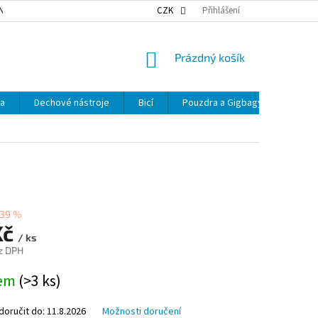
NKY OCHRANY OSOBNÍCH ÚDAJŮ
NAŠE DOPRAVA
CZK
Přihlášení
VÝDEJNÍ MÍSTA
NÁKUPNÍ
Prázdný košík
KOŠÍK
ka
Dechové nástroje
Bicí
Pouzdra a Gigbagy
Smyčc
39 %
Kč
/ ks
z DPH
dem
(>3 ks)
oručit do:
11.8.2026
Možnosti doručení