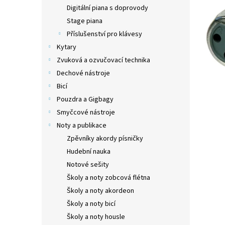
n
Digitální piana s doprovody
e
Stage piana
l
Příslušenství pro klávesy
Kytary
Zvuková a ozvučovací technika
Dechové nástroje
Bicí
Pouzdra a Gigbagy
Smyčcové nástroje
Noty a publikace
Zpěvníky akordy písničky
Hudební nauka
Notové sešity
Školy a noty zobcová flétna
Školy a noty akordeon
Školy a noty bicí
Školy a noty housle