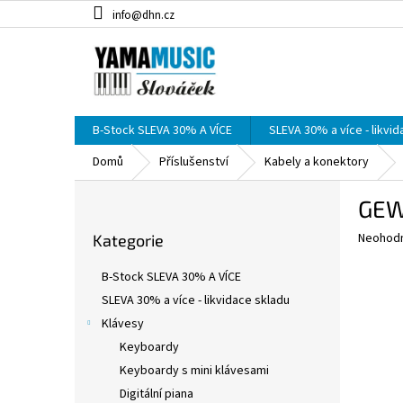
Přejít
info@dhn.cz
na
obsah
B-Stock SLEVA 30% A VÍCE
SLEVA 30% a více - likvi
Domů
Příslušenství
Kabely a konektory
P
GEW
o
Přeskočit
s
Průměr
Neohod
Kategorie
kategorie
t
hodnoce
r
produkt
B-Stock SLEVA 30% A VÍCE
a
je
SLEVA 30% a více - likvidace skladu
0,0
n
z
Klávesy
n
5
í
Keyboardy
hvězdič
p
Keyboardy s mini klávesami
a
Digitální piana