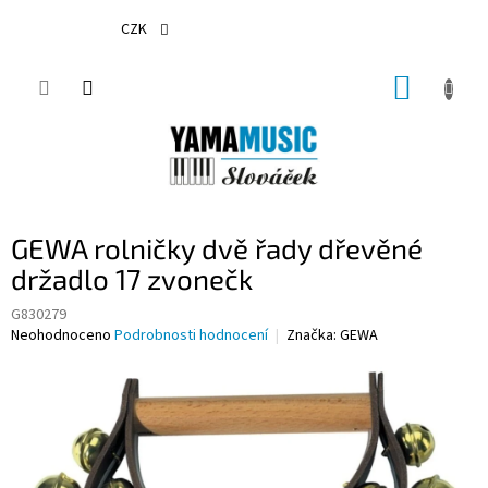
Přejít
na
CZK
obsah
NÁKUP
KOŠÍK
GEWA rolničky dvě řady dřevěné
držadlo 17 zvonečk
G830279
Průměrné
Neohodnoceno
Podrobnosti hodnocení
Značka:
GEWA
hodnocení
produktu
je
0,0
z
5
hvězdiček.