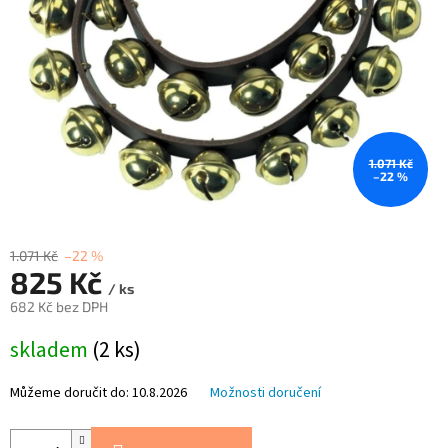
1.071 Kč
–22 %
1.071 Kč
–22 %
825 Kč
/ ks
682 Kč bez DPH
Měrná
skladem
(2 ks)
cena:
Můžeme doručit do:
10.8.2026
Možnosti doručení