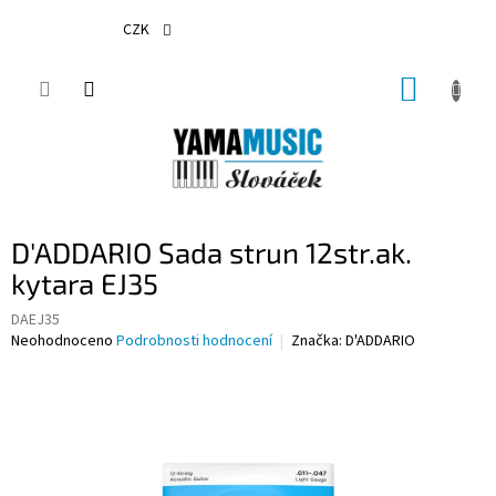
Přejít
na
CZK
obsah
NÁKUP
KOŠÍK
D'ADDARIO Sada strun 12str.ak.
kytara EJ35
DAEJ35
Průměrné
Neohodnoceno
Podrobnosti hodnocení
Značka:
D'ADDARIO
hodnocení
produktu
je
0,0
z
5
hvězdiček.