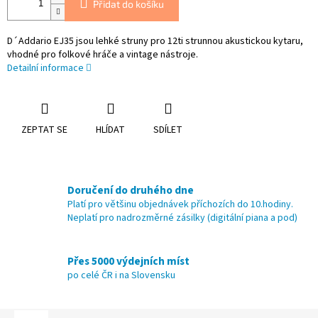
Přidat do košíku
D´Addario EJ35 jsou lehké struny pro 12ti strunnou akustickou kytaru,
vhodné pro folkové hráče a vintage nástroje.
Detailní informace
ZEPTAT SE
HLÍDAT
SDÍLET
Doručení do druhého dne
Platí pro většinu objednávek příchozích do 10.hodiny.
Neplatí pro nadrozměrné zásilky (digitální piana a pod)
Přes 5000 výdejních míst
po celé ČR i na Slovensku