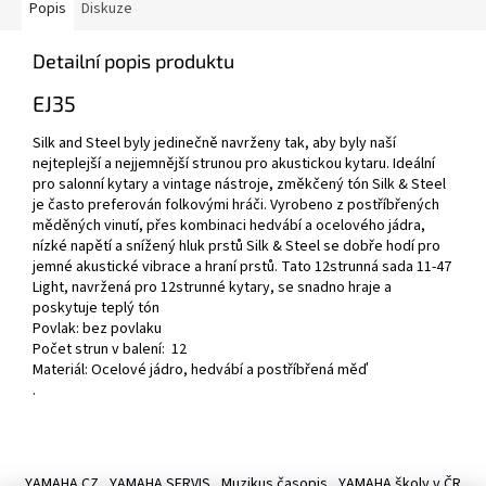
Popis
Diskuze
Detailní popis produktu
EJ35
Silk and Steel byly jedinečně navrženy tak, aby byly naší
nejteplejší a nejjemnější strunou pro akustickou kytaru.
Ideální
pro salonní kytary a vintage nástroje, změkčený tón Silk & Steel
je často preferován folkovými hráči.
Vyrobeno z postříbřených
měděných vinutí, přes kombinaci hedvábí a ocelového jádra,
nízké napětí a snížený hluk prstů Silk & Steel se dobře hodí pro
jemné akustické vibrace a hraní prstů.
Tato 12strunná sada 11-47
Light, navržená pro 12strunné kytary, se snadno hraje a
poskytuje teplý tón
Povlak: bez povlaku
Počet strun v balení: 12
Materiál: Ocelové jádro, hedvábí a postříbřená měď
.
Z
á
YAMAHA CZ
YAMAHA SERVIS
Muzikus časopis
YAMAHA školy v ČR