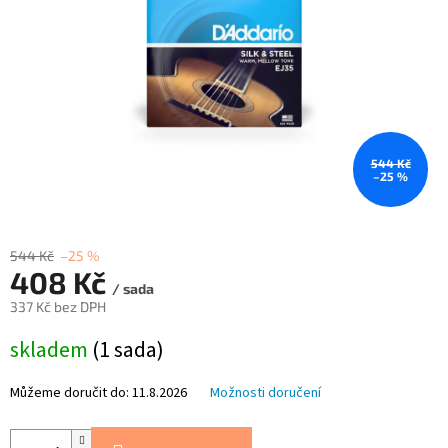
544 Kč
–25 %
544 Kč
–25 %
408 Kč
/ sada
337 Kč bez DPH
Měrná
skladem
(1 sada)
cena:
Můžeme doručit do:
11.8.2026
Možnosti doručení