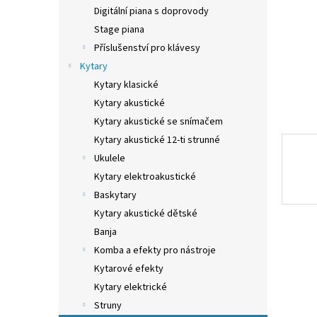
n
Digitální piana s doprovody
e
Stage piana
l
Příslušenství pro klávesy
Kytary
Kytary klasické
Kytary akustické
Kytary akustické se snímačem
Kytary akustické 12-ti strunné
Ukulele
Kytary elektroakustické
Baskytary
Kytary akustické dětské
Banja
Komba a efekty pro nástroje
Kytarové efekty
Kytary elektrické
Struny