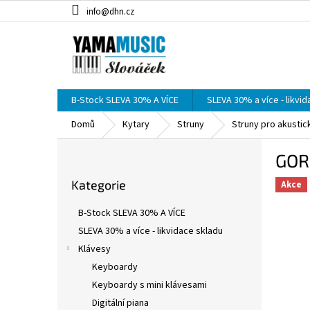
Přejít
info@dhn.cz
na
obsah
B-Stock SLEVA 30% A VÍCE
SLEVA 30% a více - likvi
Domů
Kytary
Struny
Struny pro akustic
P
GORS
o
Přeskočit
s
Kategorie
kategorie
Akce
t
r
B-Stock SLEVA 30% A VÍCE
a
SLEVA 30% a více - likvidace skladu
n
Klávesy
n
í
Keyboardy
p
Keyboardy s mini klávesami
a
Digitální piana