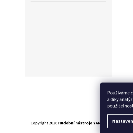
Z
á
p
Používáme c
a
a díky analý
t
použitelnos
í
Nastaven
Copyright 2026
Hudební nástroje YAMAMUSIC
. Všechna