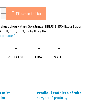
Přidat do košíku
 akustickou kytaru Gorstrings SIRIUS S-350 (Extra Super
la: 010 / 013 / 019 / 024 / 032 / 043.
informace
ZEPTAT SE
HLÍDAT
SDÍLET
h míst
Prodloužená 5letá záruka
nsku
na vybrané produkty