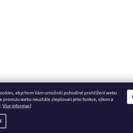
YAMAHA CZ
YAMAHA SERVIS
Muzikus časopis
YAMAHA školy v ČR
ookies, abychom Vám umožnili pohodlné prohlížení webu
ze provozu webu neustále zlepšovali jeho funkce, výkon a
t.
Více informací
í
 práva vyhrazena.