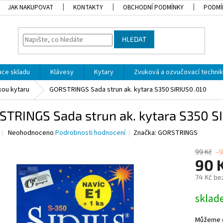
JAK NAKUPOVAT
KONTAKTY
OBCHODNÍ PODMÍNKY
PODMÍ
HLEDAT
dace skladu
Klávesy
Kytary
Zvuková a ozvučovací techni
kou kytaru
GORSTRINGS Sada strun ak. kytara S350 SIRIUS0 .010
TRINGS Sada strun ak. kytara S350 SI
Průměrné
Neohodnoceno
Podrobnosti hodnocení
Značka:
GORSTRINGS
hodnocení
produktu
99 Kč
–9
je
90 
0,0
74 Kč be
z
5
Měrná
skla
hvězdiček.
cena:
Můžeme d