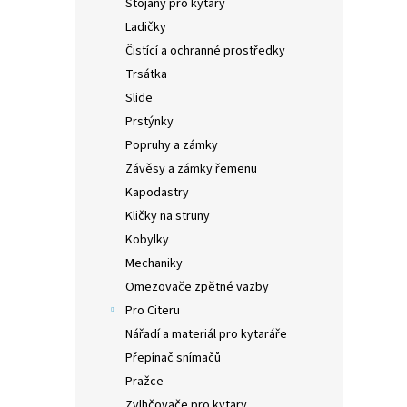
Stojany pro kytary
Ladičky
Čistící a ochranné prostředky
Trsátka
Slide
Prstýnky
Popruhy a zámky
Závěsy a zámky řemenu
Kapodastry
Kličky na struny
Kobylky
Mechaniky
Omezovače zpětné vazby
Pro Citeru
Nářadí a materiál pro kytaráře
Přepínač snímačů
Pražce
Zvlhčovače pro kytary