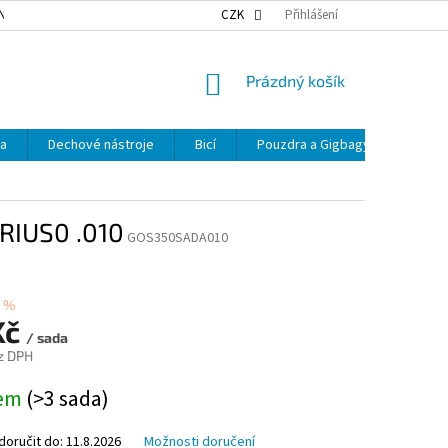
NKY OCHRANY OSOBNÍCH ÚDAJŮ
NAŠE DOPRAVA
CZK
Přihlášení
VÝDEJNÍ MÍSTA
NÁKUPNÍ
Prázdný košík
KOŠÍK
ka
Dechové nástroje
Bicí
Pouzdra a Gigbagy
Smyčc
RIUS0 .010
GOS350SADA010
 %
Kč
/ sada
z DPH
dem
(>3 sada)
oručit do:
11.8.2026
Možnosti doručení