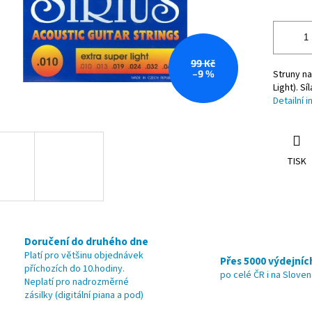
99 Kč
–9 %
Struny na
Light). Sí
Detailní 
TISK
Doručení do druhého dne
Platí pro většinu objednávek
Přes 5000 výdejníc
příchozích do 10.hodiny.
po celé ČR i na Slove
Neplatí pro nadrozměrné
zásilky (digitální piana a pod)