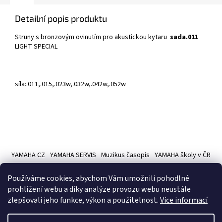
Detailní popis produktu
Struny s bronzovým ovinutím pro akustickou kytaru
sada.011
LIGHT SPECIAL
síla:.011,.015,.023w,.032w,.042w,.052w
Z
á
YAMAHA CZ
YAMAHA SERVIS
Muzikus časopis
YAMAHA školy v ČR
p
a
Používáme cookies, abychom Vám umožnili pohodlné
t
prohlížení webu a díky analýze provozu webu neustále
í
zlepšovali jeho funkce, výkon a použitelnost.
Více informací
Vytvořil Shoptet