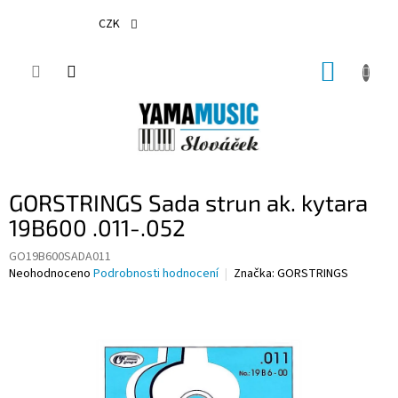
Přejít
na
CZK
obsah
NÁKUP
KOŠÍK
GORSTRINGS Sada strun ak. kytara
19B600 .011-.052
GO19B600SADA011
Průměrné
Neohodnoceno
Podrobnosti hodnocení
Značka:
GORSTRINGS
hodnocení
produktu
je
0,0
z
5
hvězdiček.