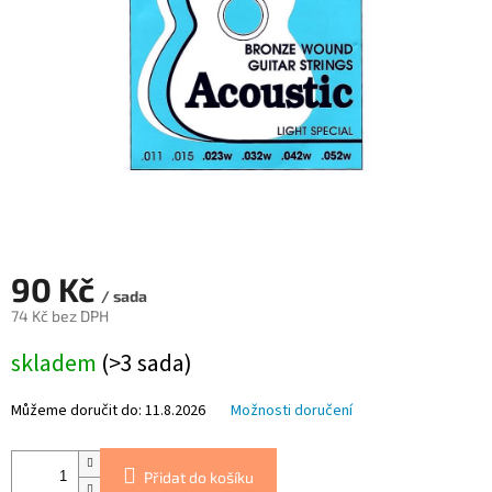
90 Kč
/ sada
74 Kč bez DPH
Měrná
skladem
(>3 sada)
cena:
Můžeme doručit do:
11.8.2026
Možnosti doručení
Přidat do košíku