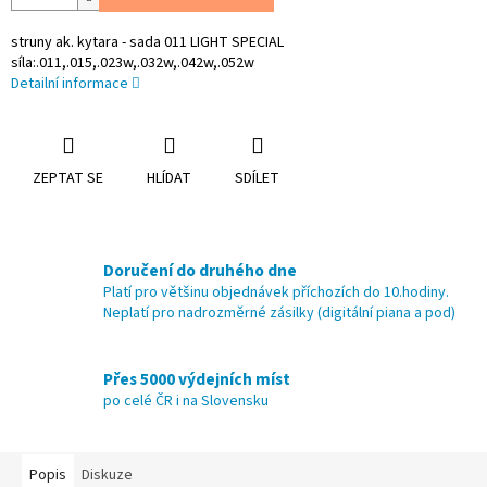
struny ak. kytara - sada 011 LIGHT SPECIAL
síla:.011,.015,.023w,.032w,.042w,.052w
Detailní informace
ZEPTAT SE
HLÍDAT
SDÍLET
Doručení do druhého dne
Platí pro většinu objednávek příchozích do 10.hodiny.
Neplatí pro nadrozměrné zásilky (digitální piana a pod)
Přes 5000 výdejních míst
po celé ČR i na Slovensku
Popis
Diskuze