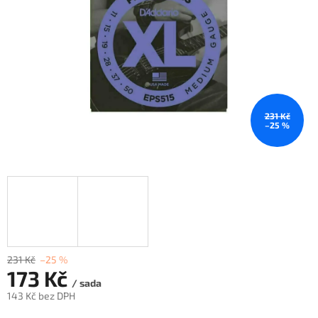
231 Kč
–25 %
231 Kč
–25 %
173 Kč
/ sada
143 Kč bez DPH
Měrná