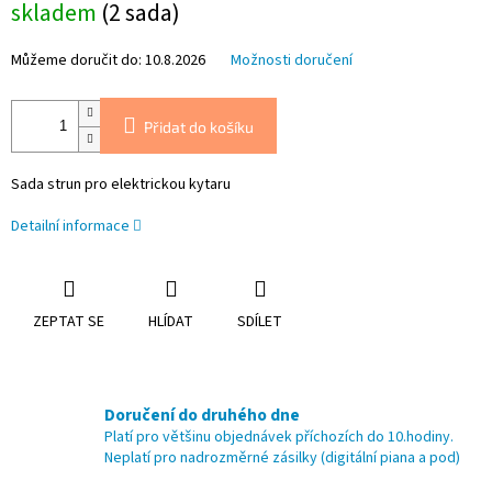
skladem
(2 sada)
cena:
Můžeme doručit do:
10.8.2026
Možnosti doručení
Přidat do košíku
Sada strun pro elektrickou kytaru
Detailní informace
ZEPTAT SE
HLÍDAT
SDÍLET
Doručení do druhého dne
Platí pro většinu objednávek příchozích do 10.hodiny.
Neplatí pro nadrozměrné zásilky (digitální piana a pod)