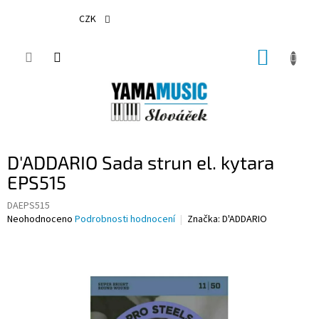
Přejít
na
CZK
obsah
NÁKUP
KOŠÍK
D'ADDARIO Sada strun el. kytara
EPS515
DAEPS515
Průměrné
Neohodnoceno
Podrobnosti hodnocení
Značka:
D'ADDARIO
hodnocení
produktu
je
0,0
z
5
hvězdiček.