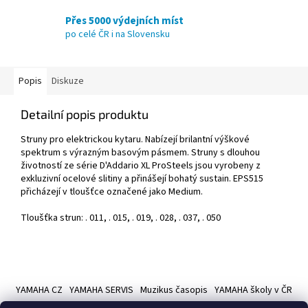
Přes 5000 výdejních míst
po celé ČR i na Slovensku
Popis
Diskuze
Detailní popis produktu
Struny pro elektrickou kytaru. Nabízejí brilantní výškové
spektrum s výrazným basovým pásmem. Struny s dlouhou
životností ze série D'Addario XL ProSteels jsou vyrobeny z
exkluzivní ocelové slitiny a přinášejí bohatý sustain. EPS515
přicházejí v tloušťce označené jako Medium.
Tloušťka strun: . 011, . 015, . 019, . 028, . 037, . 050
Z
á
YAMAHA CZ
YAMAHA SERVIS
Muzikus časopis
YAMAHA školy v ČR
p