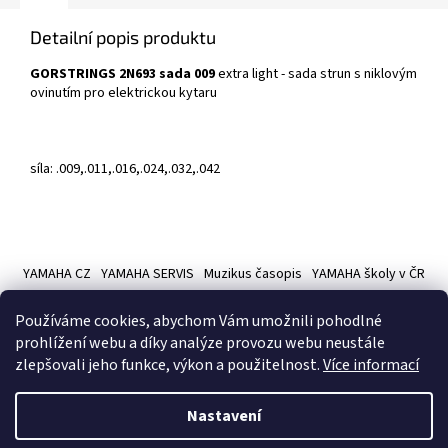
Detailní popis produktu
GORSTRINGS 2N693 sada 009
extra light - sada strun s niklovým
ovinutím pro elektrickou kytaru
síla: .009,.011,.016,.024,.032,.042
Z
á
YAMAHA CZ
YAMAHA SERVIS
Muzikus časopis
YAMAHA školy v ČR
p
a
Používáme cookies, abychom Vám umožnili pohodlné
t
prohlížení webu a díky analýze provozu webu neustále
í
zlepšovali jeho funkce, výkon a použitelnost.
Více informací
Vytvořil Shoptet
Nastavení