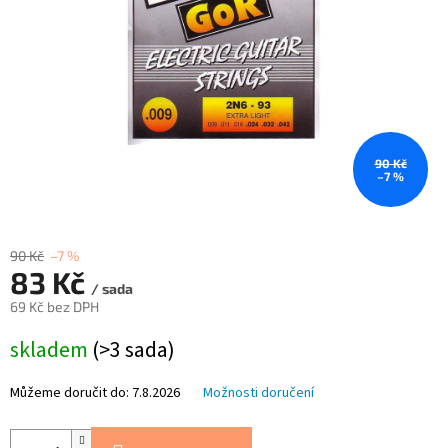
90 Kč
–7 %
90 Kč
–7 %
83 Kč
/ sada
69 Kč bez DPH
Měrná
skladem
(>3 sada)
cena:
Můžeme doručit do:
7.8.2026
Možnosti doručení