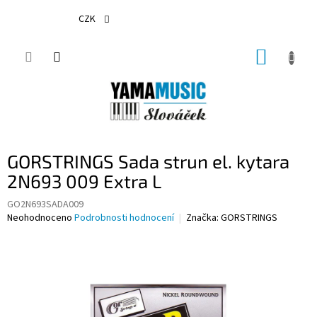
Přejít
na
CZK
obsah
NÁKUP
KOŠÍK
GORSTRINGS Sada strun el. kytara
2N693 009 Extra L
GO2N693SADA009
Průměrné
Neohodnoceno
Podrobnosti hodnocení
Značka:
GORSTRINGS
hodnocení
produktu
je
0,0
z
5
hvězdiček.