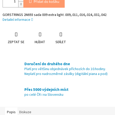
Přidat do košíku
GORSTRINGS 2N693 sada 009 extra light .009,.011,.016,.024,.032,.042
Detailní informace
ZEPTAT SE
HLÍDAT
SDÍLET
Doručení do druhého dne
Platí pro většinu objednávek příchozích do 10.hodiny.
Neplatí pro nadrozměrné zásilky (digitální piana a pod)
Přes 5000 výdejních míst
po celé ČR i na Slovensku
Popis
Diskuze