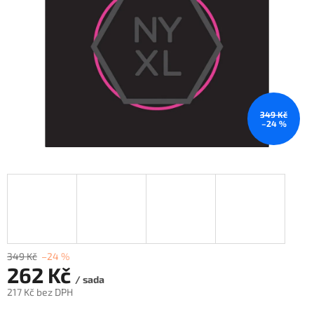
349 Kč
–24 %
349 Kč
–24 %
262 Kč
/ sada
217 Kč bez DPH
Měrná