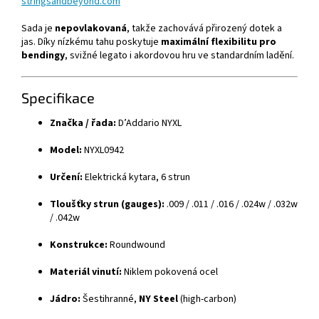
stringsandbeyond.com
Sada je
nepovlakovaná
, takže zachovává přirozený dotek a
jas. Díky nízkému tahu poskytuje
maximální flexibilitu pro
bendingy
, svižné legato i akordovou hru ve standardním ladění.
Specifikace
Značka / řada:
D’Addario NYXL
Model:
NYXL0942
Určení:
Elektrická kytara, 6 strun
Tloušťky strun (gauges):
.009 / .011 / .016 / .024w / .032w
/ .042w
Konstrukce:
Roundwound
Materiál vinutí:
Niklem pokovená ocel
Jádro:
Šestihranné,
NY Steel
(high-carbon)