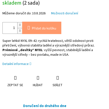
skladem
(2 sada)
cena:
Můžeme doručit do:
10.8.2026
Možnosti doručení
Přidat do košíku
Super lehké NYXL 09–42: rychlá hratelnost, větší odolnost proti
přetržení, výborná stabilita ladění a výraznější středový průraz.
Prémiové „devítky“ NYXL
: vyšší pevnost, stabilnější ladění a
výraznější středy – bez povlaku, made in USA.
Detailní informace
ZEPTAT SE
HLÍDAT
SDÍLET
Doručení do druhého dne