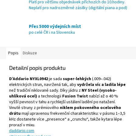
Platí pro většinu objednávek příchozích do 10.hodiny.
Neplatí pro nadrozměrné zásilky (digitální piana a pod)
Přes 5000 výdejních míst
po celé ČR i na Slovensku
Popis
Diskuze
Detailní popis produktu
D’Addario NYXL0942
je sada
super-lehkých
(.009–.042)
elektrických strun, navržená tak, aby
vydržela víc a ladila lépe
než tradiční niklované sady. Díky jádru z
NY Steel (vysoko-
uhlíková ocel)
a technologii
Fusion Twist
nabízí až o 40 %
vyšší pevnost v tahu a rychlejší ustálení ladění po natažení.
Vinuté struny z prémiového
niklem pokoveného ocelového
drátu
mají upravenou frekvenční charakteristiku: v pásmu 1–3,5
kHz dostanete více „presence“ a „crunchu“, takže kytara lépe
prorazí v mixu.
daddario.com