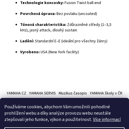
Technologie koncovky:
Fusion Twist ball-end
Povrchová úprava:
Bez povlaku (uncoated)
Tónová charakteristika:
Zdůrazněné středy (1–3,5
kHz), jasný attack, dlouhý sustain
Ladění:
Standardní E–E (ideální pro všechny žánry)
Vyrobeno:
USA (New York facility)
Z
á
YAMAHA CZ
YAMAHA SERVIS
Muzikus časopis
YAMAHA školy v ČR
p
a
Používáme cookies, abychom Vám umožnili pohodlné
t
prohlížení webu a díky analýze provozu webu neustále
í
zlepšovali jeho funkce, výkon a použitelnost.
Více informací