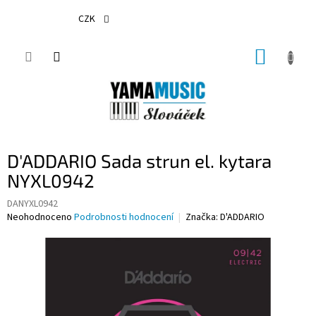
Přejít
na
CZK
obsah
NÁKUP
KOŠÍK
D'ADDARIO Sada strun el. kytara
NYXL0942
DANYXL0942
Průměrné
Neohodnoceno
Podrobnosti hodnocení
Značka:
D'ADDARIO
hodnocení
produktu
je
0,0
z
5
hvězdiček.