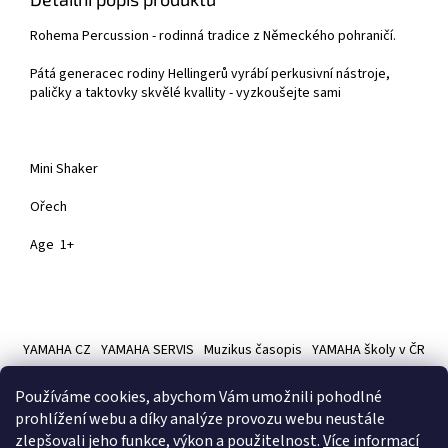
Rohema Percussion - rodinná tradice z Německého pohraničí.
Pátá generacec rodiny Hellingerů vyrábí perkusivní nástroje,
paličky a taktovky skvělé kvallity - vyzkoušejte sami
Mini Shaker
Ořech
Age 1+
Z
á
YAMAHA CZ
YAMAHA SERVIS
Muzikus časopis
YAMAHA školy v ČR
p
a
Používáme cookies, abychom Vám umožnili pohodlné
t
prohlížení webu a díky analýze provozu webu neustále
í
zlepšovali jeho funkce, výkon a použitelnost.
Více informací