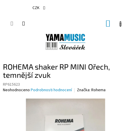
Přejít
na
CZK
obsah
NÁKUP
KOŠÍK
ROHEMA shaker RP MINI Ořech,
temnější zvuk
RP615623
Průměrné
Neohodnoceno
Podrobnosti hodnocení
Značka:
Rohema
hodnocení
produktu
je
0,0
z
5
hvězdiček.