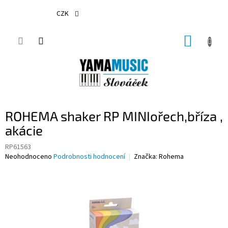
Přejít
na
CZK
obsah
NÁKUP
KOŠÍK
ROHEMA shaker RP MINIořech,bříza ,
akácie
RP61563
Průměrné
Neohodnoceno
Podrobnosti hodnocení
Značka:
Rohema
hodnocení
produktu
je
0,0
z
5
hvězdiček.