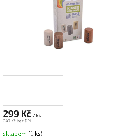
299 Kč
/ ks
247 Kč bez DPH
Měrná
skladem
(1 ks)
cena: